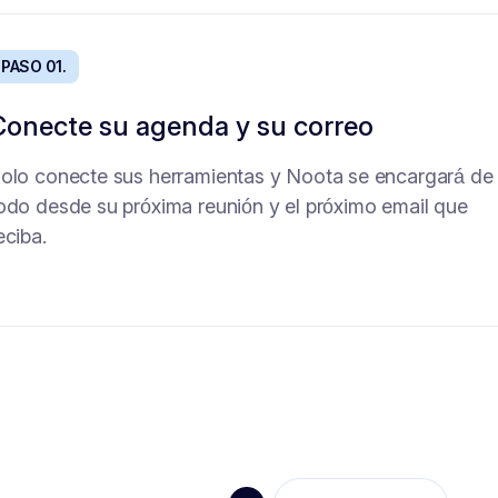
PASO 01.
PASO 01.
Conecte su agenda y su correo
Agente de definición de necesidades
olo conecte sus herramientas y Noota se encargará de
Falta de tiempo para definir con precisión las
odo desde su próxima reunión y el próximo email que
ecesidades con el hiring manager? Envíele este agente
eciba.
e definición de necesidades: hará las preguntas
decuadas y recopilará toda la información necesaria pa
ntender el puesto en profundidad.