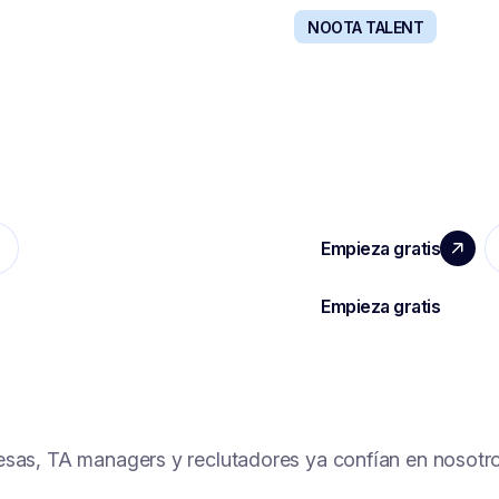
NOOTA TALENT
D
RECLUTA CON 
izada y potenciada por
La solución todo en uno 
realmente querrá contrata
sas, TA managers y reclutadores ya confían en nosotro