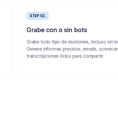
STEP 02.
PASO 02.
Grabe con o sin bots
Búsqueda de los mejores cand
Grabe todo tipo de reuniones, incluso sin bo
Obtenga hasta 100 candidatos de alta cali
Genere informes precisos, emails, scorecar
segundos, seleccionados por IA. Cada un
transcripciones listos para compartir.
según el scorecard del puesto. Totalmente
ra
con una base de datos siempre actualizada