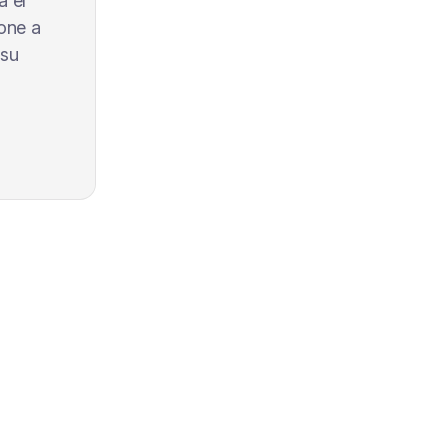
a el
pone a
 su