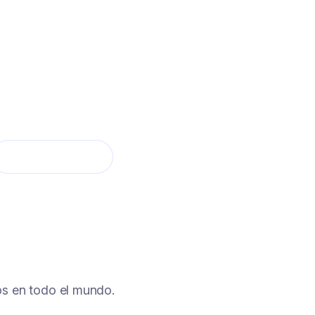
UN AGENTE 24/7
que selecciona solo a los candidatos que
r.
s en todo el mundo.