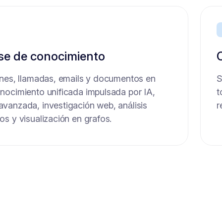
se de conocimiento
e entrevistas con IA
ones, llamadas, emails y documentos en
evistas y genere informes completos,
S
¿
nocimiento unificada impulsada por IA,
corecards de desempeño, para que pueda
t
n
vanzada, investigación web, análisis
0 %.
r
d
s y visualización en grafos.
a
e