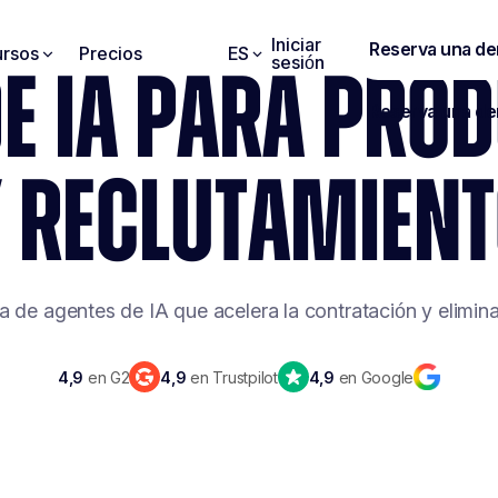
Iniciar
rsos
Precios
ES
sesión
E IA PARA PRO
 RECLUTAMIEN
 de agentes de IA que acelera la contratación y elimina 
4,9
en G2
4,9
en Trustpilot
4,9
en Google