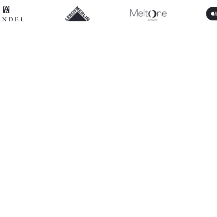
250h
Ahorro medio semanal por equipo