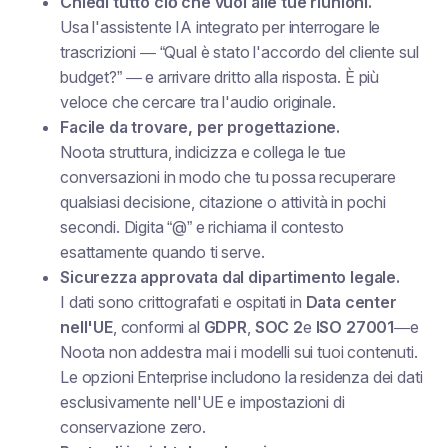
Chiedi tutto ciò che vuoi alle tue riunioni.
Usa l'assistente IA integrato per interrogare le
trascrizioni — “Qual è stato l'accordo del cliente sul
budget?” — e arrivare dritto alla risposta. È più
veloce che cercare tra l'audio originale.
Facile da trovare, per progettazione.
Noota struttura, indicizza e collega le tue
conversazioni in modo che tu possa recuperare
qualsiasi decisione, citazione o attività in pochi
secondi. Digita “@” e richiama il contesto
esattamente quando ti serve.
Sicurezza approvata dal dipartimento legale.
I dati sono crittografati e ospitati in
Data center
nell'UE
, conformi al
GDPR
,
SOC 2
e
ISO 27001
—e
Noota non addestra mai i modelli sui tuoi contenuti.
Le opzioni Enterprise includono la residenza dei dati
esclusivamente nell'UE e impostazioni di
conservazione zero.