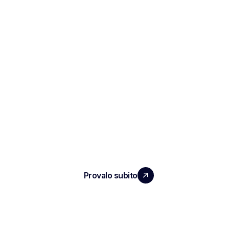
ESPANDI IL TUO TEAM
CON UN IMPATTO REALE
Provalo subito
PRODOTTO
Note e rapporti sulle interviste
ATS automatizzato