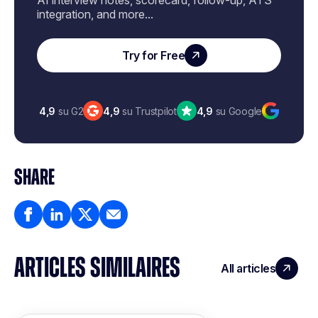
AI interview notes, scorecard, follow-up, ATS
integration, and more...
Try for Free
4,9
su G2
4,9
su Trustpilot
4,9
su Google
SHARE
ARTICLES SIMILAIRES
All articles