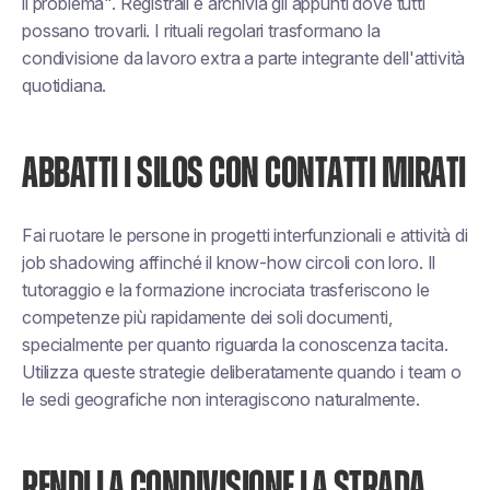
il problema". Registrali e archivia gli appunti dove tutti
possano trovarli. I rituali regolari trasformano la
condivisione da lavoro extra a parte integrante dell'attività
quotidiana.
ABBATTI I SILOS CON CONTATTI MIRATI
Fai ruotare le persone in progetti interfunzionali e attività di
job shadowing affinché il know-how circoli con loro. Il
tutoraggio e la formazione incrociata trasferiscono le
competenze più rapidamente dei soli documenti,
specialmente per quanto riguarda la conoscenza tacita.
Utilizza queste strategie deliberatamente quando i team o
le sedi geografiche non interagiscono naturalmente.
RENDI LA CONDIVISIONE LA STRADA