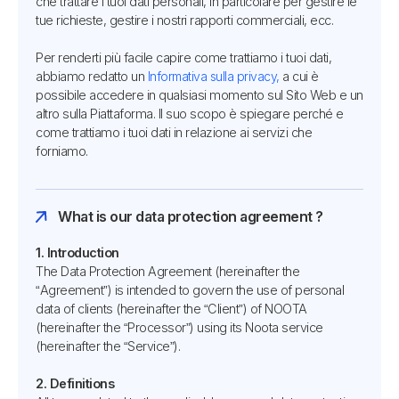
che trattare i tuoi dati personali, in particolare per gestire le
tue richieste, gestire i nostri rapporti commerciali, ecc.
Per renderti più facile capire come trattiamo i tuoi dati,
abbiamo redatto un
Informativa sulla privacy,
a cui è
possibile accedere in qualsiasi momento sul Sito Web e un
altro sulla Piattaforma. Il suo scopo è spiegare perché e
come trattiamo i tuoi dati in relazione ai servizi che
forniamo.
What is our data protection agreement ?
1. Introduction
The Data Protection Agreement (hereinafter the
“Agreement”) is intended to govern the use of personal
data of clients (hereinafter the “Client”) of NOOTA
(hereinafter the “Processor”) using its Noota service
(hereinafter the “Service”).
2. Definitions