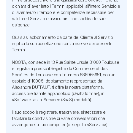
dichiara di aver letto i Termini applicabili all'intero Servizio e
di aver avuto il tempo e le competenze necessarie per
valutare il Servizio e assicurarsi che soddisfi le sue
esigenze.
Qualsiasi abbonamento da parte del Cliente al Servizio
implica la sua accettazione senza riserve dei presenti
Termini.
NOOTA, con sede in 13 Rue Sainte Ursule 31000 Toulouse
e registrata presso il Registre du Commerce et des
Sociétés de Toulouse con il numero 888965951, con un
capitale di 1000€, debitamente rappresentato da
Alexandre DUFFAUT, ti offre la nostra piattaforma,
accessibile tramite app.noota.io («Piattaforma»), in
«Software-as-a-Service» (SaaS) modalità).
Il suo scopo è registrare, trascrivere, sintetizzare e
facilitare la condivisione di varie conversazioni che
avvengono sul tuo computer (di seguito «Servizio»).