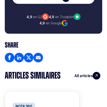
4,9
en G2
4,9
en Trustpilot
4,9
en Google
SHARE
ARTICLES SIMILAIRES
All articles
NOTA 360