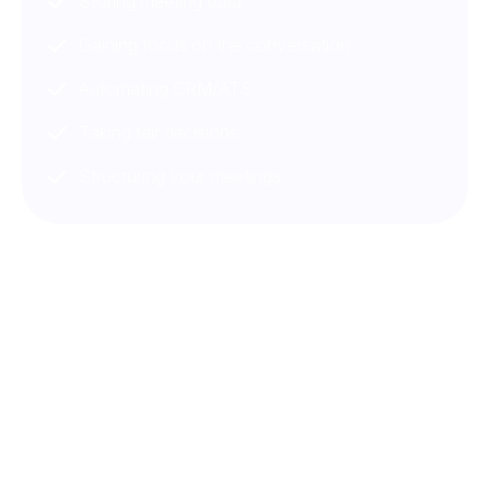
Storing meeting data
Gaining focus on the conversation
Automating CRM/ATS
Taking fair decisions
Structuring your meetings
NOOTA Connettiti a tutti i tuoi
strumenti
Da ATS, CRM agli strumenti di produttività e