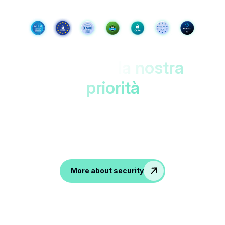
I tuoi dati,
la nostra
priorità
Protetto nei datacenter dell'UE con doppia
crittografia. Accessibile solo a
te!
Accesible only to you!
More about security