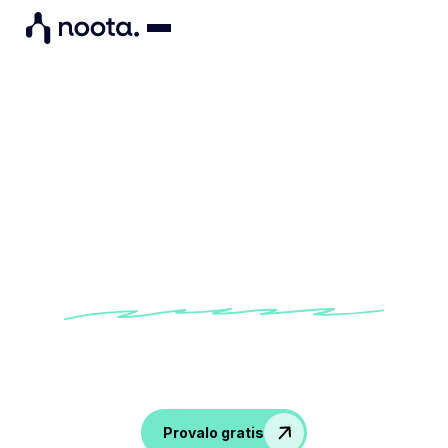
Gestione del progetto
Gestione dei progetti senza
il caos
Mantieni le riunioni in linea, prendi decisioni
chiare e zero confusione nel tuo team.
Provalo gratis