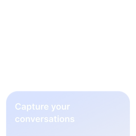
3 passaggi per ottimizzare il
flusso di lavoro delle
assunzioni