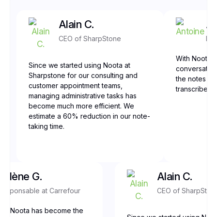
Alain C.
An
CEO of SharpStone
Fro
With Noota, 
Since we started using Noota at
conversation
Sharpstone for our consulting and
the notes are
customer appointment teams,
transcribed,
managing administrative tasks has
become much more efficient. We
estimate a 60% reduction in our note-
taking time.
Yolène G.
Alain C.
Responsable at Carrefour
CEO of SharpSton
our, Noota has become the