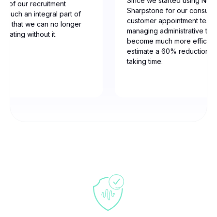
Since we started using Noot
ne of our recruitment
Sharpstone for our consulti
t’s such an integral part of
customer appointment team
low that we can no longer
managing administrative tas
erating without it.
become much more efficien
estimate a 60% reduction in
taking time.