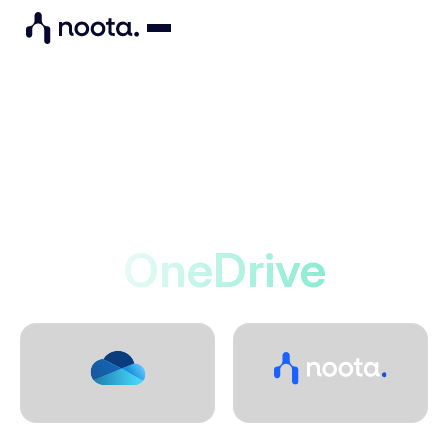
Integrations
Noota si connette a
OneDrive