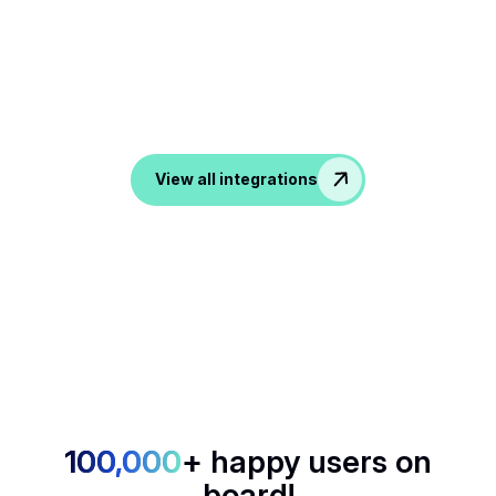
strumenti
Da ATS, CRM agli strumenti di produttività e
comunicazione, noota trasforma tutte le tue
conversazioni in dati nelle tue app preferite.
View all integrations
100,000
+ happy users on
board!