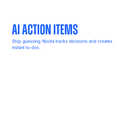
Your meetings, notes, and insights, always in your
pocket.
AI Action Items
Stop guessing. Noota tracks decisions and creates
instant to-dos.
In-Person Record
No computer? No problem. Capture live discussions
anywhere.
Meeting Agent
Invite Noota to any meeting. It listens, transcribes, and