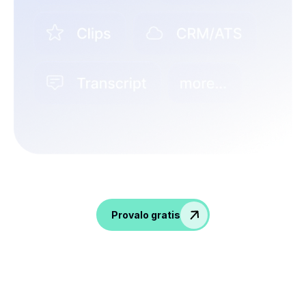
Ravviva le conversazioni, raccogli informazioni
e potenzia il tuo team delle risorse umane!
Provalo gratis