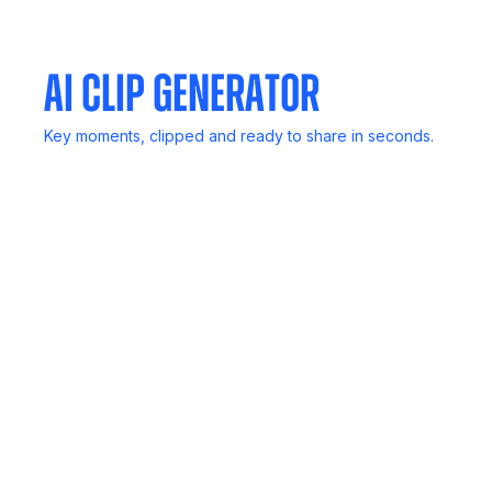
delivers reports.
AI Clip Generator
Key moments, clipped and ready to share in seconds.
Mail Generator
Follow up in a flash, Noota drafts smart emails based on
your calls.
SCORECARD
Rank candidates, deals, or insights with structured
scoring, no bias, just data.