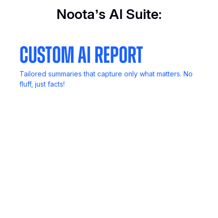
Noota’s AI Suite:
Custom AI Report
Tailored summaries that capture only what matters. No
fluff, just facts!
Call Recording
Never lose key details. Record, review, and revisit
anytime.
Mobile App