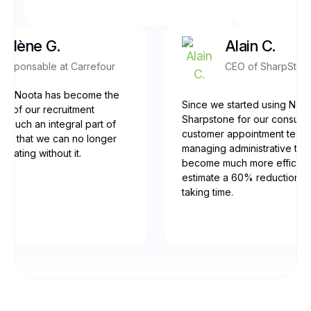
Yolène G.
Alain C.
Responsable at Carrefour
CEO of SharpSton
our, Noota has become the
Since we started using Noot
ne of our recruitment
Sharpstone for our consulti
t’s such an integral part of
customer appointment team
low that we can no longer
managing administrative tas
erating without it.
become much more efficien
estimate a 60% reduction in
taking time.