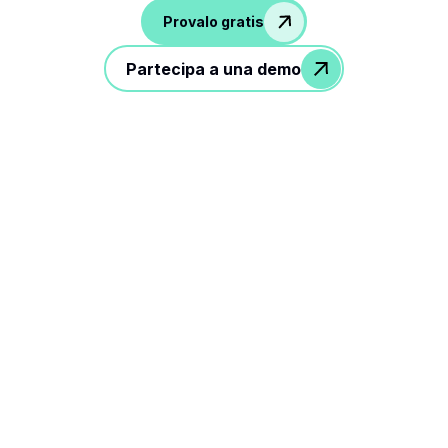
Provalo gratis
Partecipa a una demo
3 passaggi per ottimizzare il
flusso di lavoro delle
assunzioni