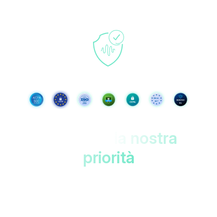
I tuoi dati,
la nostra
priorità
Protetto nei datacenter dell'UE con doppia
crittografia. Accessibile solo a
te!
Accesible only to you!