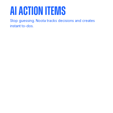
AI Action Items
Stop guessing. Noota tracks decisions and creates
instant to-dos.
In-Person Record
No computer? No problem. Capture live discussions
anywhere.
Meeting Agent
Invite Noota to any meeting. It listens, transcribes, and
delivers reports.