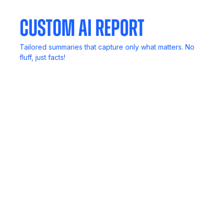
Custom AI Report
Tailored summaries that capture only what matters. No
fluff, just facts!
Call Recording
Never lose key details. Record, review, and revisit
anytime.
Mobile App
Your meetings, notes, and insights, always in your
pocket.