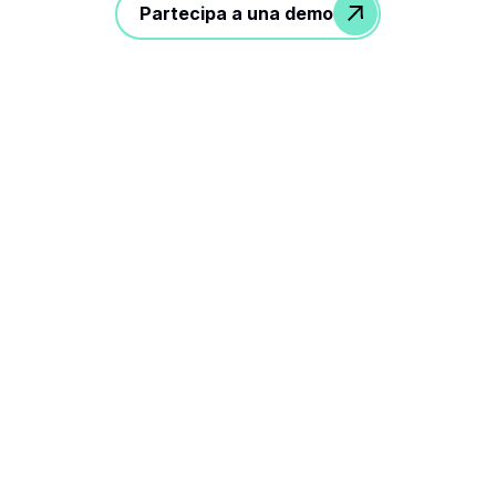
Partecipa a una demo
3 passaggi per ottimizzare il
flusso di lavoro delle
assunzioni