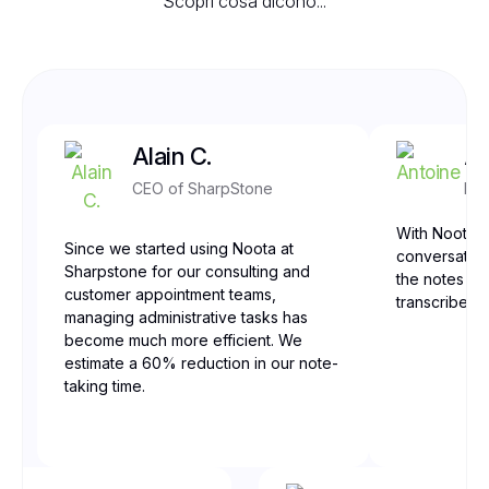
Scopri cosa dicono...
Alain C.
An
CEO of SharpStone
Fro
With Noota, 
Since we started using Noota at
conversation
Sharpstone for our consulting and
the notes are
customer appointment teams,
transcribed,
managing administrative tasks has
become much more efficient. We
estimate a 60% reduction in our note-
taking time.