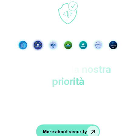
I tuoi dati,
la nostra
priorità
Protetto nei datacenter dell'UE con doppia
crittografia. Accessibile solo a
te!
Accesible only to you!
More about security