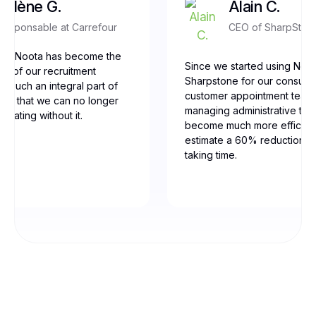
Yolène G.
Alain C.
Responsable at Carrefour
CEO of SharpSton
our, Noota has become the
Since we started using Noot
ne of our recruitment
Sharpstone for our consulti
t’s such an integral part of
customer appointment team
low that we can no longer
managing administrative tas
erating without it.
become much more efficien
estimate a 60% reduction in
taking time.