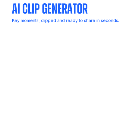
AI Clip Generator
Key moments, clipped and ready to share in seconds.
Mail Generator
Follow up in a flash, Noota drafts smart emails based on
your calls.
SCORECARD
Rank candidates, deals, or insights with structured
scoring, no bias, just data.