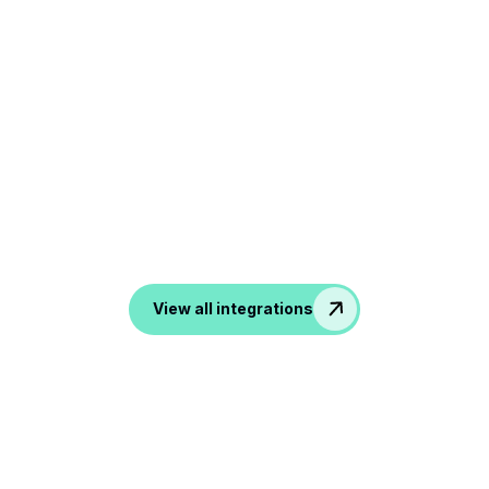
NOOTA Verbinde dich mit all
deinen Tools
Von ATS, CRM bis hin zu Produktivitäts- und
Kommunikationstools — noota verwandelt all Ihre
Konversationen in Daten in Ihren Lieblings-Apps.
View all integrations