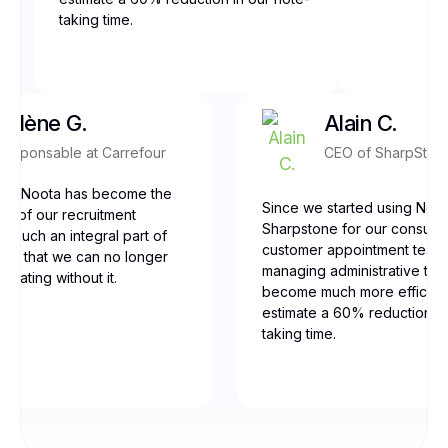
taking time.
Yolène G.
Alain C.
Responsable at Carrefour
CEO of SharpSton
our, Noota has become the
Since we started using Noot
ne of our recruitment
Sharpstone for our consulti
t’s such an integral part of
customer appointment team
low that we can no longer
managing administrative tas
erating without it.
become much more efficien
estimate a 60% reduction in
taking time.