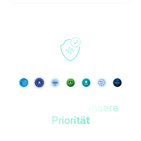
Deine Daten,
unsere
Priorität
Geschützt in EU-Rechenzentren mit doppelter