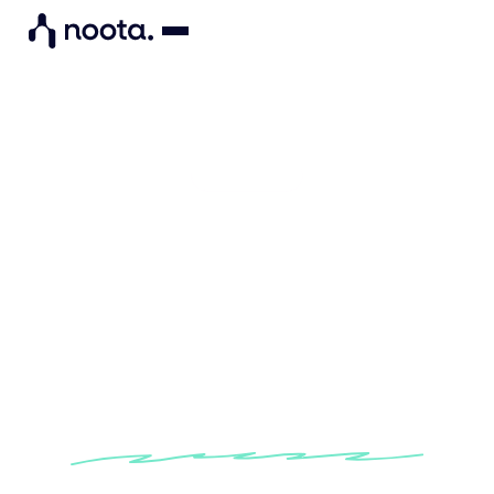
Companies
Setzen Sie KI ein, um
sofortigen ROI und
skalierbare Produktivität
zu erzielen