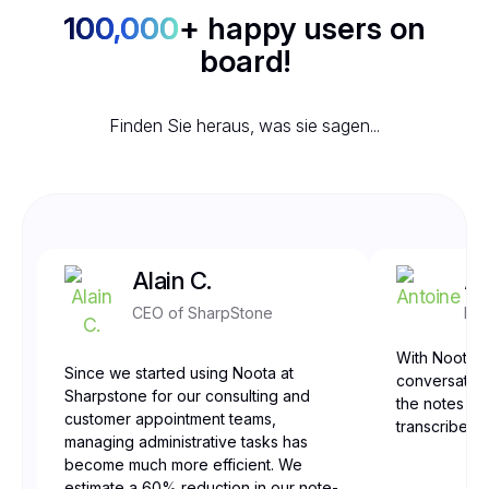
100,000
+ happy users on
board!
Finden Sie heraus, was sie sagen...
Alain C.
An
CEO of SharpStone
Fro
With Noota, 
Since we started using Noota at
conversation
Sharpstone for our consulting and
the notes are
customer appointment teams,
transcribed,
managing administrative tasks has
become much more efficient. We
estimate a 60% reduction in our note-