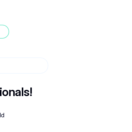
ionals!
ld