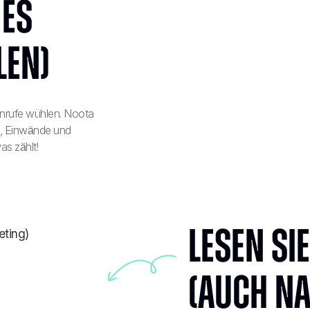
es
len)
Anrufe wühlen. Noota
n, Einwände und
s zählt!
Lesen Si
(auch n