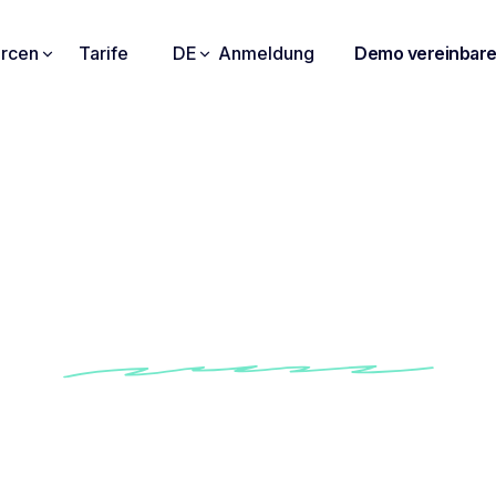
rcen
Tarife
DE
Anmeldung
Demo vereinbar
nversationen, die für 
funktionieren
ie jeden wichtigen Moment, kein Nachdenken mehr
Sie Stimmung, Engagement und Reaktionen in Echtzeit
 Erfolgsmuster in Interviews, Verkaufsgesprächen und