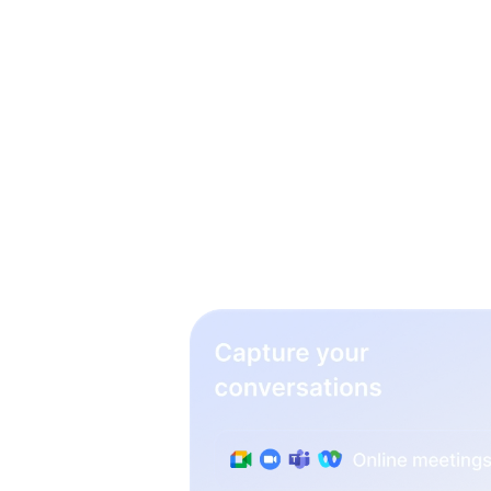
3 ei
Einst