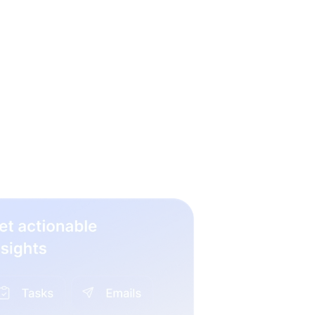
einen
rocken