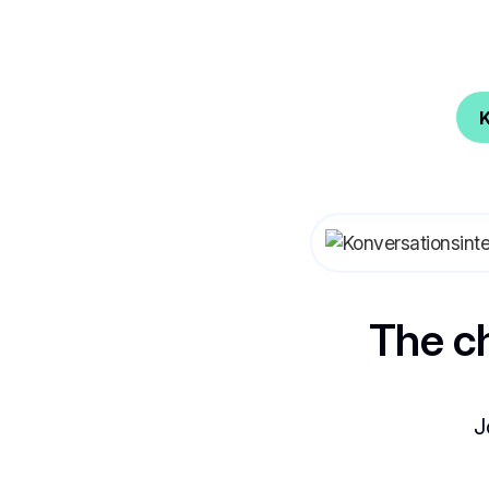
K
The c
J