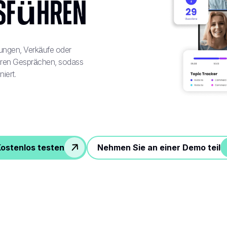
sführen
llungen, Verkäufe oder
hren Gesprächen, sodass
iert.
ostenlos testen
Nehmen Sie an einer Demo teil