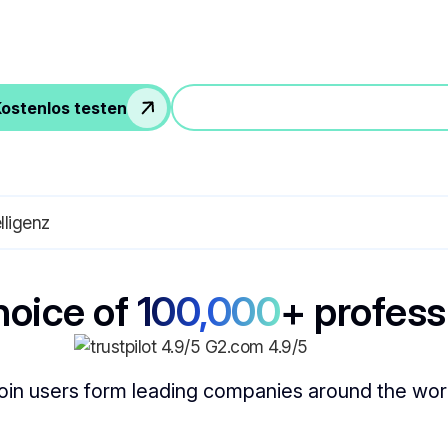
ostenlos testen
Nehmen Sie an einer Demo teil
hoice of
100,000
+ profess
oin users form leading companies around the wor