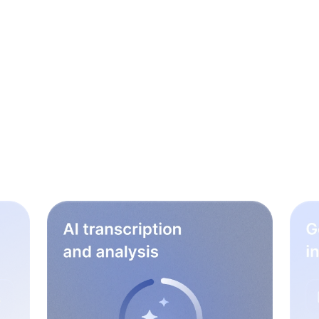
nfache Schritte, um d
ellungsworkflow zu 