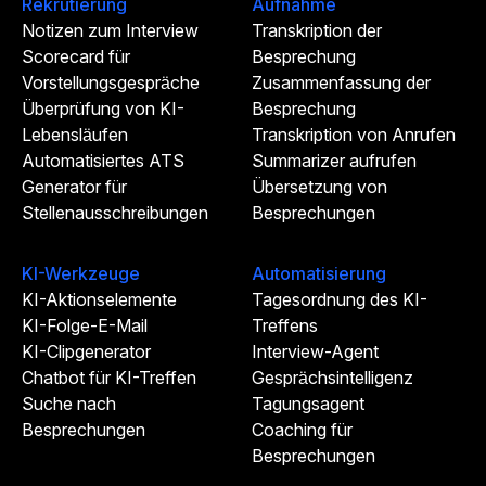
Rekrutierung
Aufnahme
Notizen zum Interview
Transkription der
Scorecard für
Besprechung
Vorstellungsgespräche
Zusammenfassung der
Überprüfung von KI-
Besprechung
Lebensläufen
Transkription von Anrufen
Automatisiertes ATS
Summarizer aufrufen
Generator für
Übersetzung von
Stellenausschreibungen
Besprechungen
KI-Werkzeuge
Automatisierung
KI-Aktionselemente
Tagesordnung des KI-
KI-Folge-E-Mail
Treffens
KI-Clipgenerator
Interview-Agent
Chatbot für KI-Treffen
Gesprächsintelligenz
Suche nach
Tagungsagent
Besprechungen
Coaching für
Besprechungen