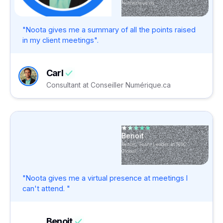
Numérique.ca
"Noota gives me a summary of all the points raised
in my client meetings".
Carl
Consultant at Conseiller Numérique.ca
Benoit
Benoît, Team Leader at NSC
Global
"Noota gives me a virtual presence at meetings I
can't attend. "
Benoit