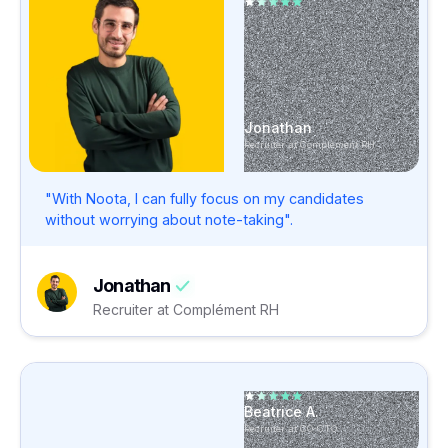
Jonathan
Recruiter at Complément RH
"With Noota, I can fully focus on my candidates
without worrying about note-taking".
Jonathan
Recruiter at Complément RH
Beatrice A.
Recruiter at CO-CTO