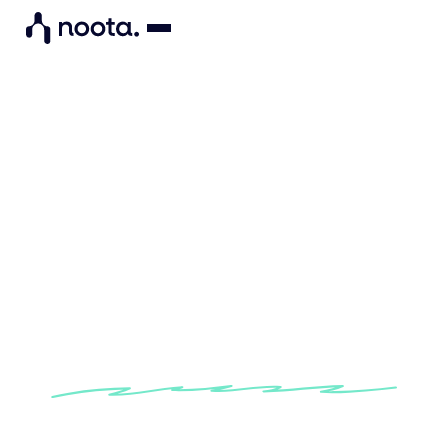
Vorlage für die
Tagesordnung einer
Sitzung zur
Leistungsbeurteilung
Werden Sie Botschafter von Noota, dem besten AI-
Meeting-Tool auf dem Markt. Verdienen Sie bis zu 30%