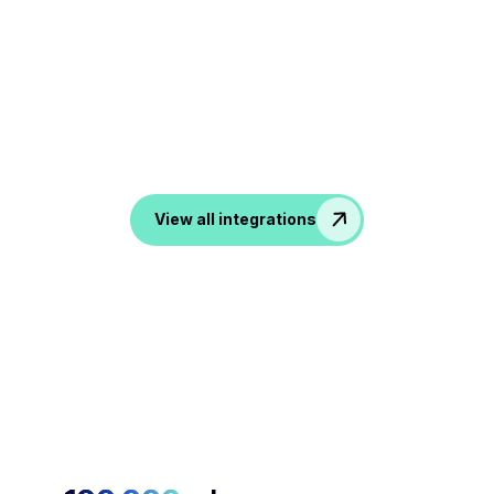
Conéctese a todas sus
herramientas
Desde ATS, CRM hasta herramientas de productividad y
comunicación, noota transforma todas tus
conversaciones en datos en tus aplicaciones favoritas.
View all integrations