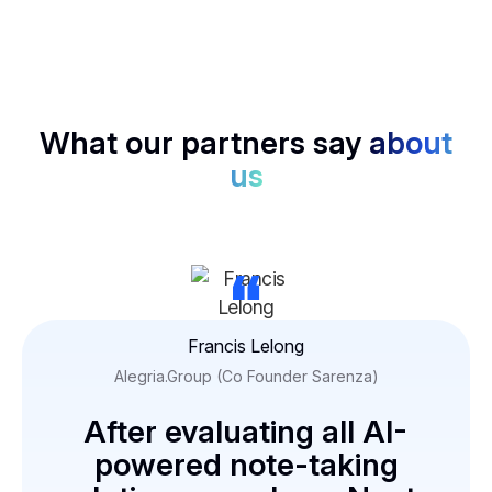
scoring, no bias, just data.
What our partners say
about
us
“
Francis Lelong
Alegria.Group (Co Founder Sarenza)
After evaluating all AI-
powered note-taking