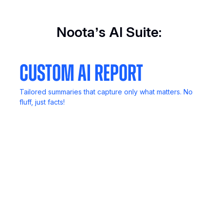
Noota’s AI Suite:
Custom AI Report
Tailored summaries that capture only what matters. No
fluff, just facts!
Call Recording
Never lose key details. Record, review, and revisit
anytime.