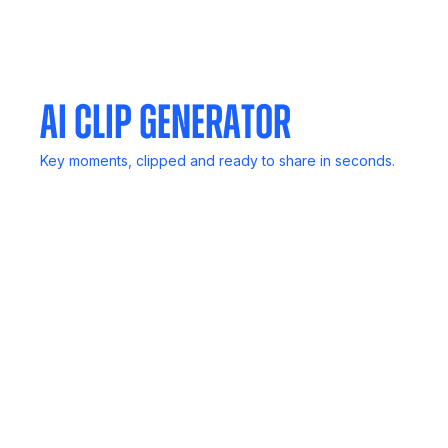
Invite Noota to any meeting. It listens, transcribes, and
delivers reports.
AI Clip Generator
Key moments, clipped and ready to share in seconds.
Mail Generator
Follow up in a flash, Noota drafts smart emails based on
your calls.
SCORECARD
Rank candidates, deals, or insights with structured