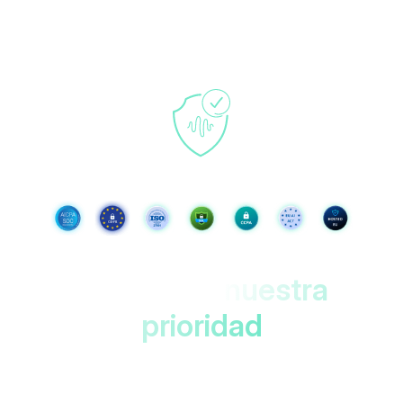
Sus datos,
nuestra
prioridad
Protegido en los centros de datos de la UE
con doble cifrado. ¡Accesible solo para