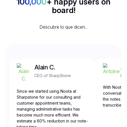
100,000
+ happy users on
board!
Descubre lo que dicen...
Alain C.
An
CEO of SharpStone
Fro
With Noota, 
Since we started using Noota at
conversation
Sharpstone for our consulting and
the notes are
customer appointment teams,
transcribed,
managing administrative tasks has
become much more efficient. We
estimate a 60% reduction in our note-
taking time.