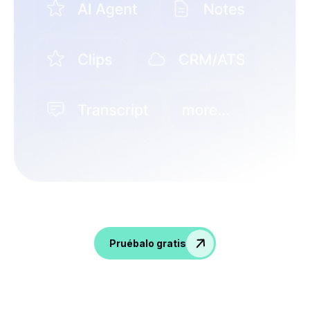
¡Dale sabor a las conversaciones, capta
información y empodera a tu equipo de RRHH!
Pruébalo gratis