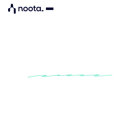
Entrene de forma más
inteligente y venda más
Analice las llamadas de ventas para
obtener información sobre el
entrenamiento
Identificar los puntos fuertes y las áreas
de mejora
Ayude a los equipos a cerrar más