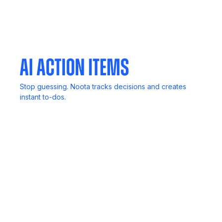
Mobile App
Your meetings, notes, and insights, always in your
pocket.
AI Action Items
Stop guessing. Noota tracks decisions and creates
instant to-dos.
In-Person Record
No computer? No problem. Capture live discussions
anywhere.
Meeting Agent