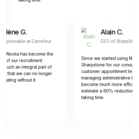
Yolène G.
Alain C.
Responsable at Carrefour
CEO of SharpSton
our, Noota has become the
Since we started using Noot
ne of our recruitment
Sharpstone for our consulti
t’s such an integral part of
customer appointment team
low that we can no longer
managing administrative tas
erating without it.
become much more efficien
estimate a 60% reduction in
taking time.