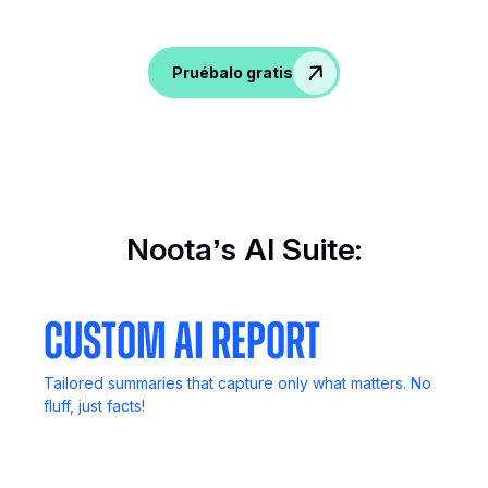
¡Dale sabor a las conversaciones, capta
información y empodera a tu equipo de RRHH!
Pruébalo gratis
Noota’s AI Suite:
Custom AI Report
Tailored summaries that capture only what matters. No
fluff, just facts!