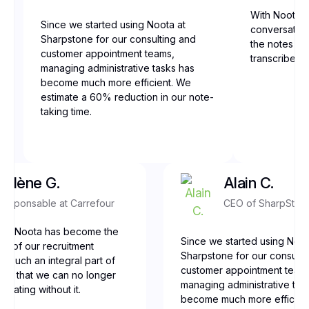
With Noota, 
Since we started using Noota at
conversation
Sharpstone for our consulting and
the notes are
customer appointment teams,
transcribed,
managing administrative tasks has
become much more efficient. We
estimate a 60% reduction in our note-
taking time.
Yolène G.
Alain C.
Responsable at Carrefour
CEO of SharpSton
our, Noota has become the
Since we started using Noot
ne of our recruitment
Sharpstone for our consulti
t’s such an integral part of
customer appointment team
low that we can no longer
managing administrative tas
erating without it.
become much more efficien