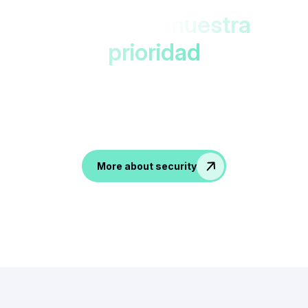
Sus datos,
nuestra
prioridad
Protegido en los centros de datos de la UE
con doble cifrado. ¡Accesible solo para
ti!
Accesible only to you!
More about security