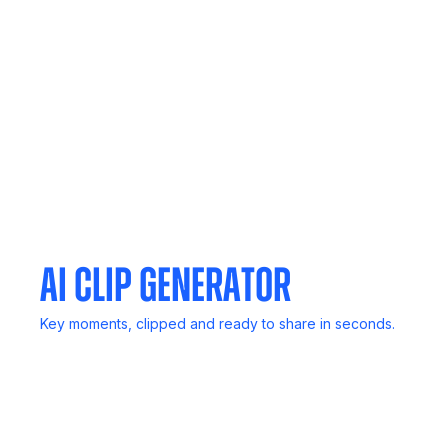
In-Person Record
No computer? No problem. Capture live discussions
anywhere.
Meeting Agent
Invite Noota to any meeting. It listens, transcribes, and
delivers reports.
AI Clip Generator
Key moments, clipped and ready to share in seconds.
Mail Generator