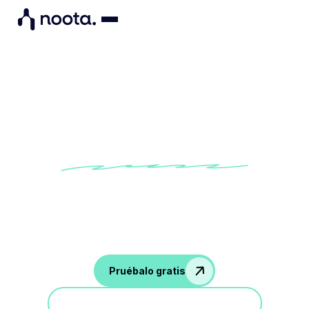
Mantenga un registro de
todas sus conversaciones
Noota graba y transcribe automáticamente tus
conversaciones en línea, en persona y por teléfono.
Pruébalo gratis
Participa en una demostración