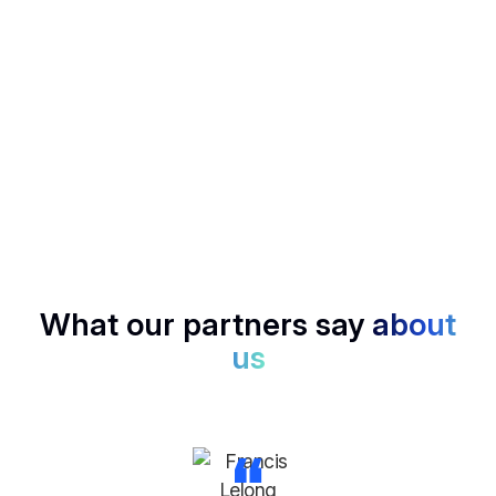
Follow up in a flash, Noota drafts smart emails based on
your calls.
SCORECARD
Rank candidates, deals, or insights with structured
scoring, no bias, just data.
What our partners say
about
us