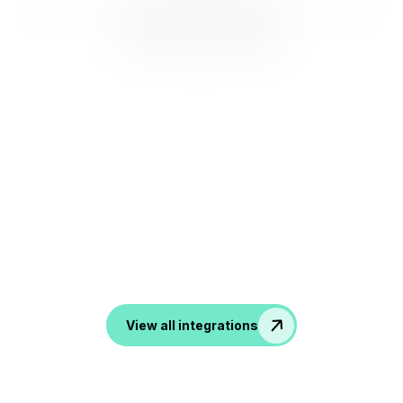
Conéctese a todas sus
herramientas
Desde ATS, CRM hasta herramientas de productividad y
comunicación, noota transforma todas tus
conversaciones en datos en tus aplicaciones favoritas.
View all integrations