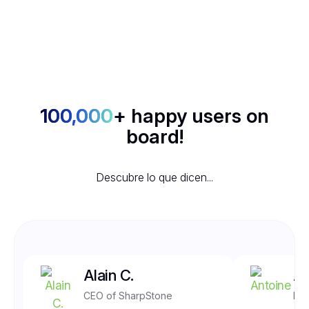
100,000
+ happy users on
board!
Descubre lo que dicen...
Alain C.
An
CEO of SharpStone
Fro