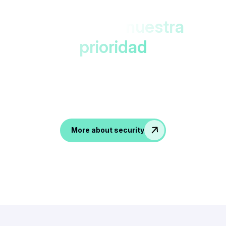
Sus datos,
nuestra
prioridad
Protegido en los centros de datos de la UE
con doble cifrado. ¡Accesible solo para
ti!
Accesible only to you!
More about security