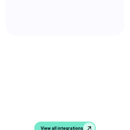
Taking fair decisions
Structuring your meetings
Conéctese a todas sus
herramientas
Desde ATS, CRM hasta herramientas de productividad y
comunicación, noota transforma todas tus
conversaciones en datos en tus aplicaciones favoritas.
View all integrations