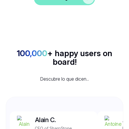
100,000
+ happy users on
board!
Descubre lo que dicen...
Alain C.
An
CEO of SharpStone
Fro