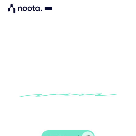
Administración de proyectos
Gestión de proyectos sin
caos
Mantén las reuniones al día, toma
decisiones claras y evita confusiones en tu
equipo.