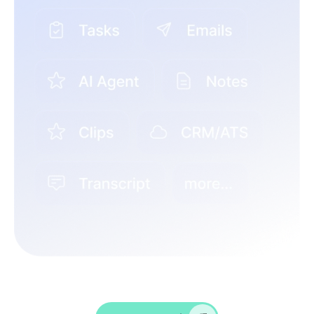
¡Dale sabor a las conversaciones, capta
información y empodera a tu equipo de RRHH!