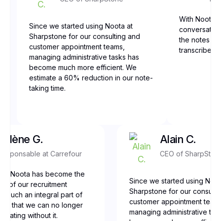
With Noota, 
Since we started using Noota at
conversation
Sharpstone for our consulting and
the notes are
customer appointment teams,
transcribed,
managing administrative tasks has
become much more efficient. We
estimate a 60% reduction in our note-
taking time.
Yolène G.
Alain C.
Responsable at Carrefour
CEO of SharpSton
our, Noota has become the
Since we started using Noot
ne of our recruitment
Sharpstone for our consulti
t’s such an integral part of
customer appointment team
low that we can no longer
managing administrative tas
erating without it.