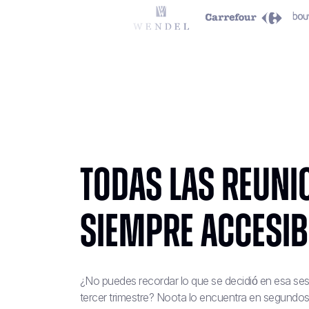
Todas las reuni
siempre accesib
¿No puedes recordar lo que se decidió en esa sesi
tercer trimestre? Noota lo encuentra en segundos,