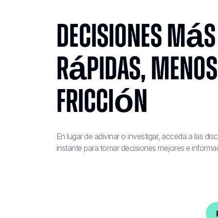
Decisiones más
rápidas, menos
fricción
En lugar de adivinar o investigar, acceda a las dis
instante para tomar decisiones mejores e informad