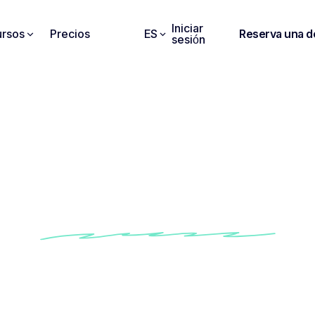
Iniciar
rsos
Precios
ES
Reserva una 
sesión
cuéntralo. Úsalo. Si
adelante.
a al instante cualquier conversación pasada
pere decisiones, elementos de acción o citas clave e
ás necesidad de revisar las grabaciones