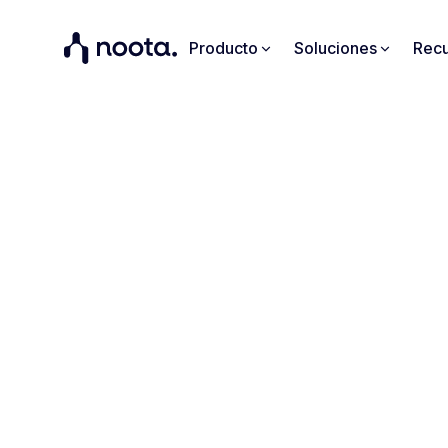
Producto
Soluciones
Recu
En
Busc
Recu
No m