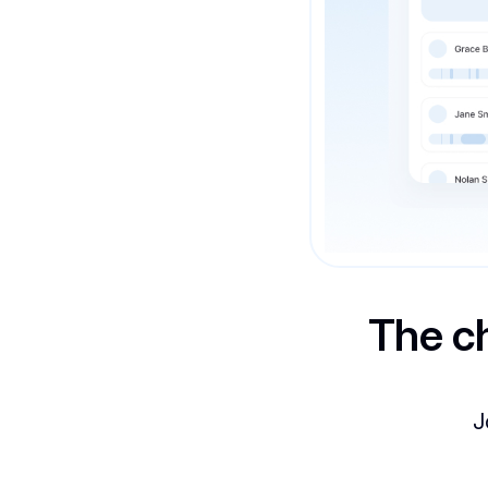
The c
J