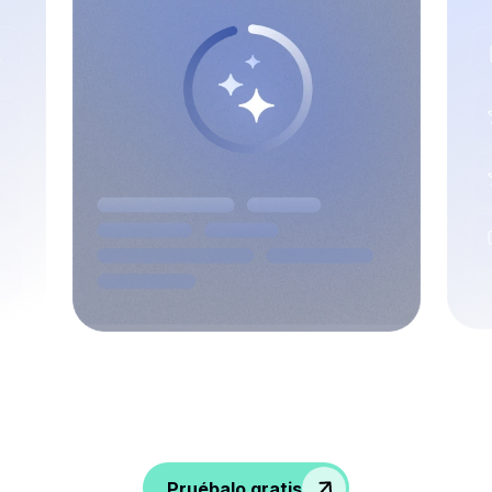
¡Dale sabor a las conversaciones, capta
información y empodera a tu equipo de
RRHH!
Pruébalo gratis