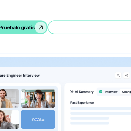
Pruébalo gratis
Participa en una demostración