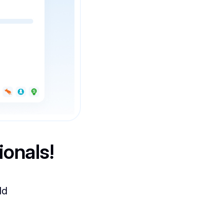
ionals!
ld