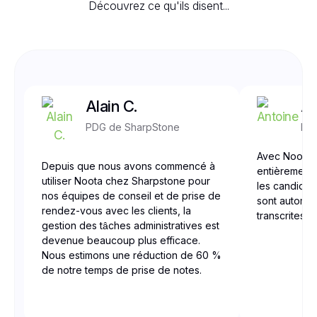
Découvrez ce qu'ils disent...
Alain C.
An
PDG de SharpStone
Mer
Avec Noota,
Depuis que nous avons commencé à
entièrement 
utiliser Noota chez Sharpstone pour
les candidats
nos équipes de conseil et de prise de
sont automat
rendez-vous avec les clients, la
transcrites 
gestion des tâches administratives est
devenue beaucoup plus efficace.
Nous estimons une réduction de 60 %
de notre temps de prise de notes.