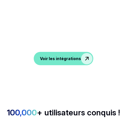
Connectez-vous à tous vos
outils
De l'ATS au CRM en passant par les outils de
productivité et de communication, Noota exporte vos
conversations dans toutes vos applications préférées.
Voir les intégrations
100,000
+ utilisateurs conquis !