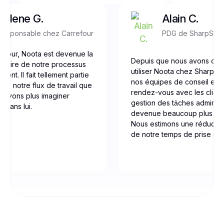
Yolene G.
Alain C.
Responsable chez Carrefour
PDG de SharpSto
efour, Noota est devenue la
Depuis que nous avons co
gulaire de notre processus
utiliser Noota chez Sharpst
ent. Il fait tellement partie
nos équipes de conseil et d
 de notre flux de travail que
rendez-vous avec les clients
ouvons plus imaginer
gestion des tâches administr
r sans lui.
devenue beaucoup plus eff
Nous estimons une réducti
de notre temps de prise de 