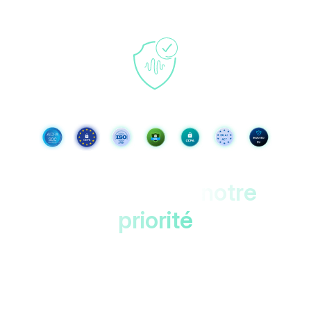
Vos données,
notre
priorité
Protégé dans des centres de données un
double chiffrement.
Accessible uniquement pa
vous !