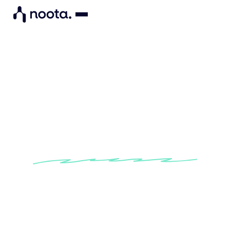
Projet UX
Tirez le meilleur de vos
réunions UX
Réunissez les informations de chaque
utilisateur en un seul endroit et concentrez-
vous sur ce qui compte vraiment, à savoir
améliorer le produit !