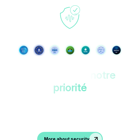
Vos données,
notre
priorité
Protégé dans des centres de données un
double chiffrement.
Accessible uniquement pa
vous !
More about security