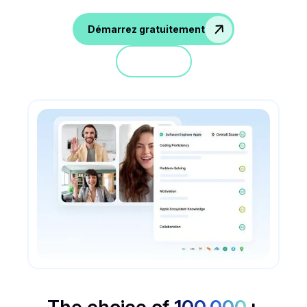
Démarrez gratuitement
Démo
The choice of
100,000
+