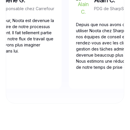
Responsable chez Carrefour
PDG de SharpSto
efour, Noota est devenue la
Depuis que nous avons co
gulaire de notre processus
utiliser Noota chez Sharpst
ent. Il fait tellement partie
nos équipes de conseil et d
 de notre flux de travail que
rendez-vous avec les clients
ouvons plus imaginer
gestion des tâches administr
r sans lui.
devenue beaucoup plus eff
Nous estimons une réducti
de notre temps de prise de 