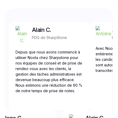
Alain C.
An
PDG de SharpStone
Mer
Avec Noota,
Depuis que nous avons commencé à
entièrement 
utiliser Noota chez Sharpstone pour
les candidats
nos équipes de conseil et de prise de
sont automat
rendez-vous avec les clients, la
transcrites 
gestion des tâches administratives est
devenue beaucoup plus efficace.
Nous estimons une réduction de 60 %
de notre temps de prise de notes.
Yolene G.
Alain C.