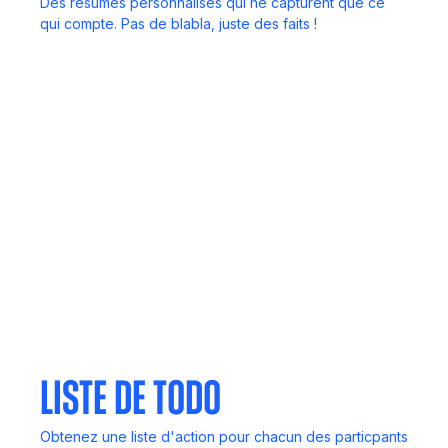
Des résumés personnalisés qui ne capturent que ce
qui compte. Pas de blabla, juste des faits !
Appels
Ne perdez jamais de détails importants. Enregistrez,
révisez et revisitez à tout moment.
Appli mobile
Vos réunions, vos notes et vos idées, toujours dans
votre poche.
Liste de Todo
Obtenez une liste d'action pour chacun des particpants