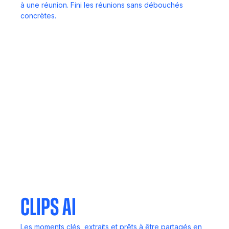
à une réunion. Fini les réunions sans débouchés
concrètes.
Face à face
Pas d'ordinateur ? Pas de problème. Enregistrez des
discussions en direct où que vous soyez.
Agent de réunion
Invitez Noota à n'importe quelle réunion. Il écoute,
transcrit et fournit des rapports.
clips AI
Les moments clés, extraits et prêts à être partagés en