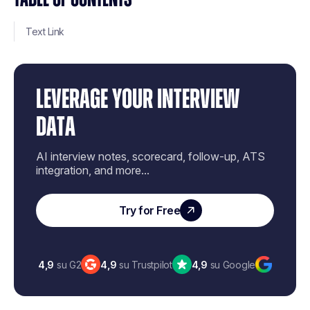
Text Link
LEVERAGE YOUR INTERVIEW
DATA
AI interview notes, scorecard, follow-up, ATS
integration, and more...
Try for Free
4,9
su G2
4,9
su Trustpilot
4,9
su Google