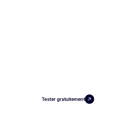
LA PERFORMANCE QUE
VOS ÉQUIPES MERITENT
Tester gratuitement
PRODUIT
Compte rendu d'entretien IA
ATS automatisé
Intelligence conversationnelle