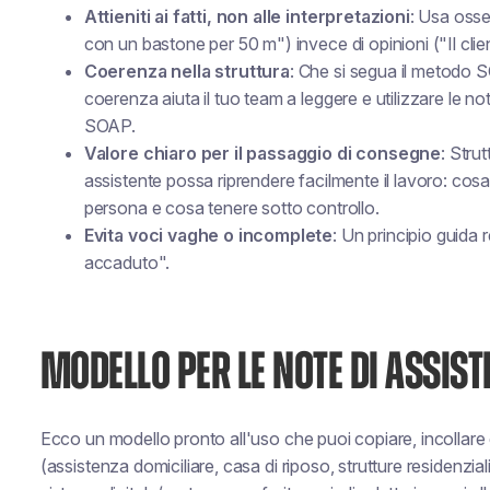
Attieniti ai fatti, non alle interpretazioni
: Usa osse
con un bastone per 50 m") invece di opinioni ("Il cli
Coerenza nella struttura
: Che si segua il metodo S
coerenza aiuta il tuo team a leggere e utilizzare le n
SOAP.
Valore chiaro per il passaggio di consegne
: Stru
assistente possa riprendere facilmente il lavoro: cos
persona e cosa tenere sotto controllo.
Evita voci vaghe o incomplete
: Un principio guida
accaduto".
MODELLO PER LE NOTE DI ASSIS
Ecco un modello pronto all'uso che puoi copiare, incollare 
(assistenza domiciliare, casa di riposo, strutture residenzi