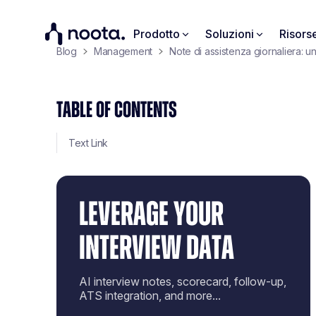
Prodotto
Soluzioni
Risors
Blog
Management
Note di assistenza giornaliera: 
TABLE OF CONTENTS
Text Link
LEVERAGE YOUR
INTERVIEW DATA
AI interview notes, scorecard, follow-up,
ATS integration, and more...