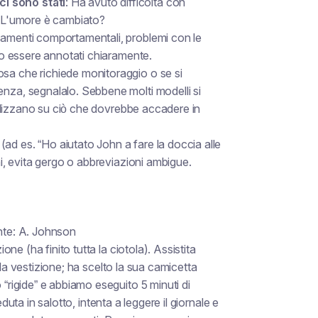
i sono stati
: Ha avuto difficoltà con
o? L'umore è cambiato?
mbiamenti comportamentali, problemi con le
ono essere annotati chiaramente.
cosa che richiede monitoraggio o se si
enza, segnalalo. Sebbene molti modelli si
ocalizzano su ciò che dovrebbe accadere in
 (ad es. “Ho aiutato John a fare la doccia alle
hi, evita gergo o abbreviazioni ambigue.
ente: A. Johnson
e (ha finito tutta la ciotola). Assistita
 la vestizione; ha scelto la sua camicetta
rigide” e abbiamo eseguito 5 minuti di
duta in salotto, intenta a leggere il giornale e