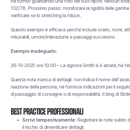
ha sorriso guardando una foto dei suoi nipoti. Nessun livi
132/78. Prossimo passo: monitorare la rigidità delle gamb
verificare se lo stretching la riduce.
Questo esempio è efficace perché include orario, nomi, attiv
misurabili, umore/interazione e passaggi successivi.
Esempio inadeguato
:
26-10-2025 ore 10:00 – La signora Smith si è alzata, ha fat
Questa nota manca di dettagli: non indica il nome dell'assist
reazione della persona, né fornisce indicazioni per il segu
di passaggio di consegne o di responsabilità. Il blog di Birdi
Best practice professionali
Scrivi tempestivamente
: Registrare le note subito
il rischio di dimenticare dettagli.