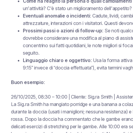
Come ha reagito la persona o quali cambiamenti c
un'attività? C'è stato un miglioramento dell'appetit
Eventuali anomalie o incidenti
: Cadute, lividi, ca
attrezzature, interazioni con i visitatori. Questi dev
Prossimi passi o azioni di follow-up
: Se noti qual
dovrebbe considerare una modifica al piano di assist
concentrino sui fatti quotidiani, le note migliori si f
seguito.
Linguaggio chiaro e oggettivo
: Usa la forma attiva
9:15” invece di “doccia effettuata”), evita termini vag
Buon esempio
:
26/10/2025, 08:30 – 10:00 | Cliente: Sig.ra Smith | Assist
La Sig.ra Smith ha mangiato porridge e una banana a colazion
durante la doccia (usati i maniglioni; nessuna resistenza) e
rossa. Dopo la doccia ha commentato che le gambe erano “
delicati esercizi di stretching per le gambe. Alle 10:00 era se