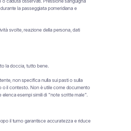
do o caduta osservati. Pressione sanguigna
e durante la passeggiata pomeridiana e
ità svolte, reazione della persona, dati
to la doccia, tutto bene.
ente, non specifica nulla sui pasti o sulla
ito o il contesto. Non è utile come documento
e elenca esempi simili di "note scritte male".
 dopo il turno garantisce accuratezza e riduce