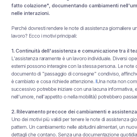
fatto colazione", documentando cambiamenti nell'umo
nelle interazioni.
Perché dovresti rendere le note di assistenza giornaliere un
lavoro? Ecco i motivi principali:
1. Continuità dell'assistenza e comunicazione tra il t
L'assistenza raramente è un lavoro individuale. Diversi opera
esterni possono interagire con la stessa persona. Le note 
documento di "passaggio di consegne" condiviso, affinché t
è cambiato e cosa richiede attenzione.
l
Una nota non compi
successivo potrebbe iniziare con una lacuna informativa, 
nell'umore, nell'appetito o nella mobilità) potrebbero passa
2. Rilevamento precoce dei cambiamenti e assistenza
Uno dei motivi più validi per tenere le note di assistenza gi
pattern. Un cambiamento nelle abitudini alimentari, un nuo
dettagli che contano. Senza una documentazione quotidiana,