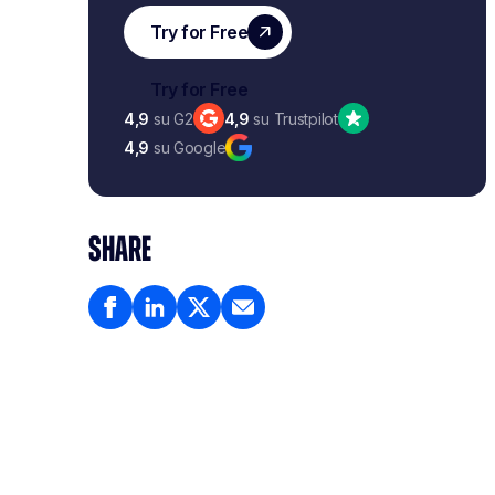
4,9
su G2
4,9
su Trustpilot
4,9
su Google
SHARE