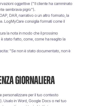
rvazioni oggettive ("Il cliente ha camminato
ente sembrava pigro").
OAP, DAR, narrativo o un altro formato, la
ote. LogMyCare consiglia formati come il
ttura la nota in modo che il prossimo
a è stato fatto, come, come ha reagito la
 recita: "Se non è stato documentato, non è
TENZA GIORNALIERA
e personalizzare per il tuo contesto
ali). Usalo in Word, Google Docs o nel tuo