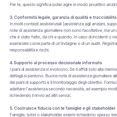
Per te, questo significa poter agire in modo proattivo anzic
3. Conformità legale, garanzia di qualità e tracciabilità
In molti contesti assistenziali (assistenza agli anziani, suppo
note di assistenza giornaliere non sono facoltative, ma un
che è stato fatto, da chi e quando. In caso di incidenti o vi
esaminate come parte di un'indagine o di un audit. Registr
responsabilità e rischi.
4. Supporto al processo decisionale informato
I piani di assistenza si evolvono. Se ti affidi solo alla mem
dettagli si perdono. Buone note di assistenza giornaliere ali
dei piani di supporto e il monitoraggio degli obiettivi. Fornis
adattare l'assistenza secondo necessità, ad esempio modif
richiedendo il rinvio ad altri servizi.
5. Costruisce fiducia con le famiglie e gli stakeholder
Famiglie, tutori o stakeholder esterni richiedono spesso t