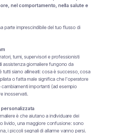
re, nel comportamento, nella salute e
a parte imprescindibile del tuo flusso di
eam
tori, turni, supervisori e professionisti
di assistenza giornaliere fungono da
utti siano allineati: cosa è successo, cosa
lata o fatta male significa che l'operatore
e cambiamenti importanti (ad esempio
re inosservati.
 personalizzata
ornaliere è che aiutano a individuare dei
vo livido, una maggiore confusione: sono
 i piccoli segnali di allarme vanno persi.