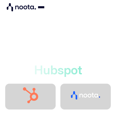
Integrations
Noota si connette a
Hubspot