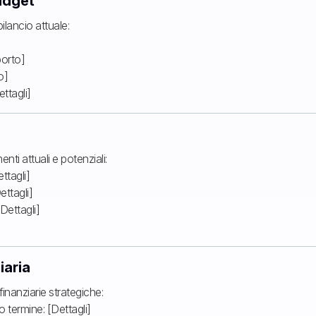
udget
ilancio attuale:
porto]
o]
ettagli]
nti attuali e potenziali:
ttagli]
ettagli]
[Dettagli]
iaria
finanziarie strategiche:
go termine: [Dettagli]