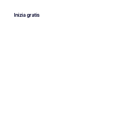
Inizia gratis
nione
nanziarie per
finanziarie