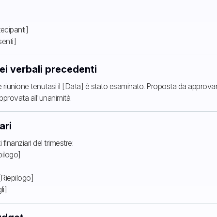
ecipanti]
senti]
i verbali precedenti
te riunione tenutasi il [Data] è stato esaminato. Proposta da approva
pprovata all'unanimità.
ari
inanziari del trimestre:
ilogo]
[Riepilogo]
li]