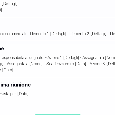
: [Dettagli]
i]
oli commerciali: - Elemento 1: [Dettagli] - Elemento 2: [Dettagli] - El
ne
le responsabilità assegnate: - Azione 1: [Dettagli] - Assegnata a [N
gli] - Assegnata a [Nome] - Scadenza entro [Data] - Azione 3: [Dett
 [Data]
sima riunione
vista per: [Data]