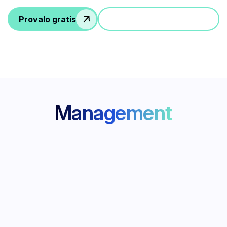
Provalo gratis
Partecipa a una demo
Management