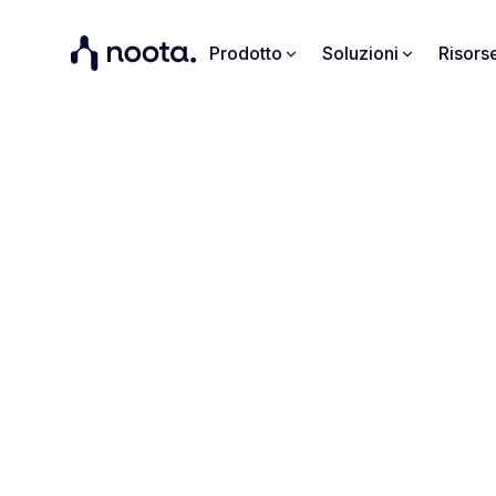
Prodotto
Soluzioni
Risors
Mode
Utilizza il 
documentar