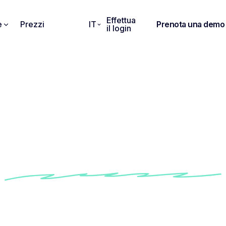
Effettua
e
Prezzi
IT
Prenota una demo
il login
llo di verbale di riu
finanziaria
nostro modello completo di verbale delle riunioni fi
e in modo efficace le discussioni e le decisioni 