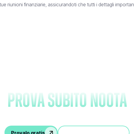
iunioni finanziarie, assicurandoti che tutti i dettagli importan
Dimentica di prender
appunti e
prova subito Noota
Provalo gratis
Partecipa a una demo