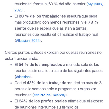
reuniones, frente al 60 % del año anterior (
MyHours,
).
2025
El 80 % de los trabajadores
asegura que sería
más productivo con menos reuniones, y el
78 %
siente
que se espera que asistan a tantas
reuniones que resulta difícil realizar el trabajo real
(
).
Atlassian, 2024
Ciertos puntos críticos explican por qué las reuniones no
están funcionando:
El 54 % de los empleados
a menudo sale de las
reuniones sin una idea clara de los siguientes pasos
(
).
Atlassian
Casi el
43% de los trabajadores
dedica más de 3
horas a la semana solo a programar u organizar
reuniones (
).
estudio de Calendly
El 64% de los profesionales
afirma que el exceso
de reuniones interrumpe su tiempo de