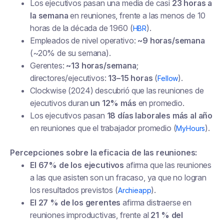
Los ejecutivos pasan una media de casi
23 horas a
la semana
en reuniones, frente a las menos de 10
horas de la década de 1960 (
).
HBR
Empleados de nivel operativo:
~9 horas/semana
(~20% de su semana).
Gerentes:
~13 horas/semana
;
directores/ejecutivos:
13–15 horas
(
).
Fellow
Clockwise (2024) descubrió que las reuniones de
ejecutivos duran
un 12% más
en promedio.
Los ejecutivos pasan
18 días laborales más al año
en reuniones que el trabajador promedio (
).
MyHours
Percepciones sobre la eficacia de las reuniones:
El 67% de los ejecutivos
afirma que las reuniones
a las que asisten son un fracaso, ya que no logran
los resultados previstos (
).
Archieapp
El 27 % de los gerentes
afirma distraerse en
reuniones improductivas, frente al
21 % del