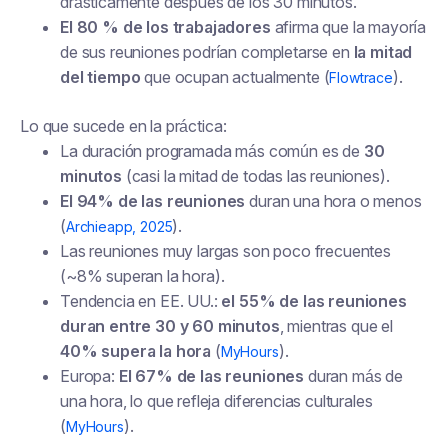
drásticamente después de los 30 minutos.
El 80 % de los trabajadores
afirma que la mayoría
de sus reuniones podrían completarse en
la mitad
del tiempo
que ocupan actualmente (
).
Flowtrace
Lo que sucede en la práctica:
La duración programada más común es de
30
minutos
(casi la mitad de todas las reuniones).
El 94% de las reuniones
duran una hora o menos
(
).
Archieapp, 2025
Las reuniones muy largas son poco frecuentes
(~8% superan la hora).
Tendencia en EE. UU.:
el 55% de las reuniones
duran entre 30 y 60 minutos
, mientras que el
40% supera la hora
(
).
MyHours
Europa:
El 67% de las reuniones
duran más de
una hora, lo que refleja diferencias culturales
(
).
MyHours