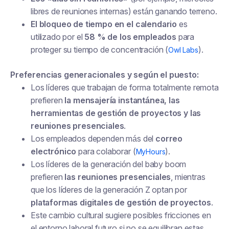
libres de reuniones internas) están ganando terreno.
El bloqueo de tiempo en el calendario
es
utilizado por el
58 % de los empleados
para
proteger su tiempo de concentración (
).
Owl Labs
Preferencias generacionales y según el puesto:
Los líderes que trabajan de forma totalmente remota
prefieren
la mensajería instantánea, las
herramientas de gestión de proyectos y las
reuniones presenciales
.
Los empleados dependen más del
correo
electrónico
para colaborar (
).
MyHours
Los líderes de la generación del baby boom
prefieren
las reuniones presenciales
, mientras
que los líderes de la generación Z optan por
plataformas digitales de gestión de proyectos
.
Este cambio cultural sugiere posibles fricciones en
el entorno laboral futuro si no se equilibran estas