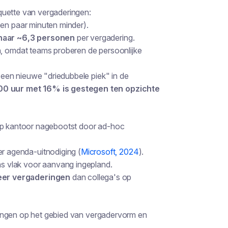
quette van vergaderingen:
een paar minuten minder).
naar ~6,3 personen
per vergadering.
n, omdat teams proberen de persoonlijke
n een nieuwe "driedubbele piek" in de
:00 uur met 16% is gestegen ten opzichte
 op kantoor nagebootst door ad-hoc
er agenda-uitnodiging (
Microsoft, 2024
).
s vlak voor aanvang ingepland.
er vergaderingen
dan collega's op
gingen op het gebied van vergadervorm en