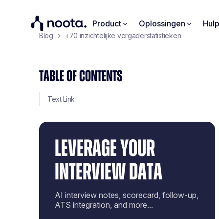
Product
Oplossingen
Hul
Blog
+70 inzichtelijke vergaderstatistieken
TABLE OF CONTENTS
Text Link
LEVERAGE YOUR
INTERVIEW DATA
AI interview notes, scorecard, follow-up,
ATS integration, and more...