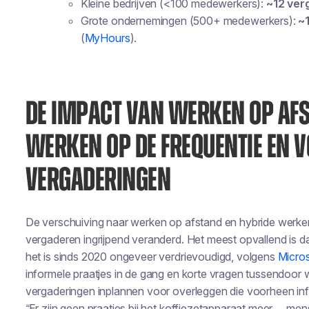
Kleine bedrijven (<100 medewerkers):
~12 ver
Grote ondernemingen (500+ medewerkers):
~
(
MyHours
).
DE IMPACT VAN WERKEN OP AFS
WERKEN OP DE FREQUENTIE EN 
VERGADERINGEN
De verschuiving naar werken op afstand en hybride werke
vergaderen ingrijpend veranderd. Het meest opvallend is d
het is sinds 2020 ongeveer verdrievoudigd, volgens
Micros
informele praatjes in de gang en korte vragen tussendoor 
vergaderingen inplannen voor overleggen die voorheen in
“Er zijn geen praatjes bij het koffiezetapparaat meer… men