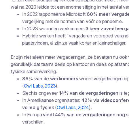
wat na 2020 leidde tot een enorme stijging in het aantal ve
In 2022 rapporteerde Microsoft
60% meer vergade
vergelijking met de normen van vóór de pandemie.
In 2023 woonden werknemers
3 keer zoveel verg
Hybride werken heeft "vergaderen voorgoed verand
plaatsvinden, al zijn ze vaak korter en kleinschaliger.
Er zijn niet alleen meer vergaderingen, ze bevatten nu ook
gebruikelijk dat teams deels op kantoor en deels op afstan
fysieke samenwerking.
86% van de werknemers
woont vergaderingen bij
(
Owl Labs, 2023
).
Slechts ongeveer
14% van de vergaderingen
is te
In Amerikaanse organisaties:
42% via videoconfer
volledig fysiek
(
Owl Labs, 2024
).
In Europa
vindt 44% van de vergaderingen nog st
verschillen.