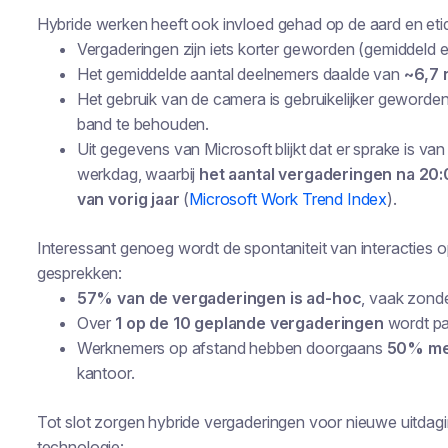
Hybride werken heeft ook invloed gehad op de aard en eti
Vergaderingen zijn iets korter geworden (gemiddeld 
Het gemiddelde aantal deelnemers daalde van
~6,7 
Het gebruik van de camera is gebruikelijker geworde
band te behouden.
Uit gegevens van Microsoft blijkt dat er sprake is va
werkdag, waarbij
het aantal vergaderingen na 20
van vorig jaar
(
Microsoft Work Trend Index
).
Interessant genoeg wordt de spontaniteit van interacties
gesprekken:
57% van de vergaderingen is ad-hoc
, vaak zond
Over
1 op de 10 geplande vergaderingen
wordt pa
Werknemers op afstand hebben doorgaans
50% me
kantoor.
Tot slot zorgen hybride vergaderingen voor nieuwe uitda
technologie: