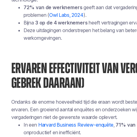
72% van de werknemers
geeft aan dat vergaderin
problemen (
Owl Labs, 2024
).
Bijna
3 op de 4 werknemers
heeft vertragingen erv
Deze uitdagingen onderstrepen het belang van betere 
werkomgevingen.
ERVAREN EFFECTIVITEIT VAN VER
GEBREK DAARAAN)
Ondanks de enorme hoeveelheid tijd die eraan wordt bestee
ervaren. Een groeiend aantal enquêtes en onderzoeken wij
vergaderingen niet de gewenste waarde oplevert.
In een
Harvard Business Review-enquête
,
71% van 
onproductief en inefficiënt.