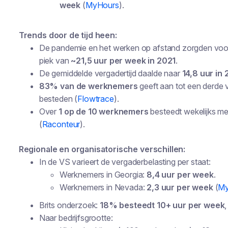
week
(
MyHours
).
Trends door de tijd heen:
De pandemie en het werken op afstand zorgden voo
piek van
~21,5 uur per week in 2021
.
De gemiddelde vergadertijd daalde naar
14,8 uur in
83% van de werknemers
geeft aan tot een derde
besteden (
Flowtrace
).
Over
1 op de 10 werknemers
besteedt wekelijks me
(
Raconteur
).
Regionale en organisatorische verschillen:
In de VS varieert de vergaderbelasting per staat:
Werknemers in Georgia:
8,4 uur per week
.
Werknemers in Nevada:
2,3 uur per week
(
My
Brits onderzoek:
18% besteedt 10+ uur per week
Naar bedrijfsgrootte: