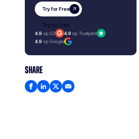
4.9
op G2
4.9
op Trustpilot
4.9
op Google
SHARE