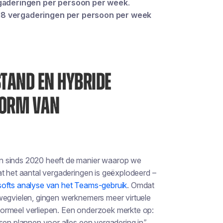
gaderingen per persoon per week
.
18 vergaderingen per persoon per week
TAND EN HYBRIDE
VORM VAN
n sinds 2020 heeft de manier waarop we
at het aantal vergaderingen is geëxplodeerd –
ofts analyse van het Teams-gebruik
. Omdat
wegvielen, gingen werknemers meer virtuele
formeel verliepen. Een onderzoek merkte op:
sen plannen voor alles een vergadering in”
,