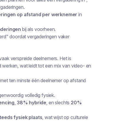
rgaderingen.
ringen op afstand per werknemer
in
aderingen
bij als voorheen.
erd" doordat vergaderingen vaker
 vaak verspreide deelnemers. Het is
d werken, wat leidt tot een mix van video- en
 met ten minste één deelnemer op afstand
genwoordig volledig fysiek.
encing
,
38% hybride
, en slechts
20%
eeds fysiek plaats
, wat wijst op culturele