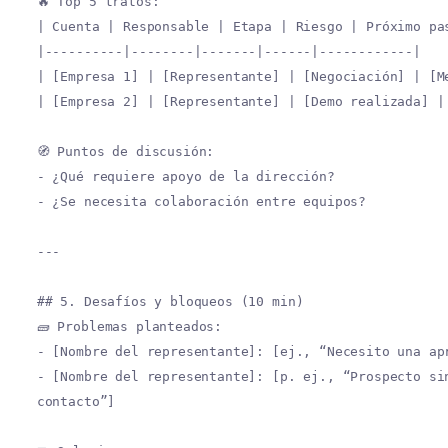
🔥 Top 5 tratos:
| Cuenta | Responsable | Etapa | Riesgo | Próximo pa
|----------|--------|-------|------|------------|
| [Empresa 1] | [Representante] | [Negociación] | [M
| [Empresa 2] | [Representante] | [Demo realizada] |
🧭 Puntos de discusión:
- ¿Qué requiere apoyo de la dirección?
- ¿Se necesita colaboración entre equipos?
---
## 5. Desafíos y bloqueos (10 min)
🧱 Problemas planteados:
- [Nombre del representante]: [ej., “Necesito una ap
- [Nombre del representante]: [p. ej., “Prospecto si
contacto”]