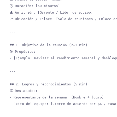
🕒 Duración: [60 minutos]
👤 Anfitrión: [Gerente / Líder de equipo]
📍 Ubicación / Enlace: [Sala de reuniones / Enlace d
---
## 1. Objetivo de la reunión (2–3 min)
🎯 Propósito:
- [Ejemplo: Revisar el rendimiento semanal y desbloq
---
## 2. Logros y reconocimientos (5 min)
👏 Destacados:
- Representante de la semana: [Nombre + logro]
- Éxito del equipo: [Cierre de acuerdo por $X / tasa
---