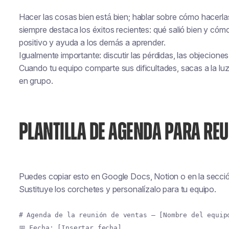
Hacer las cosas bien está bien; hablar sobre cómo hacerla
siempre destaca los éxitos recientes: qué salió bien y cóm
positivo y ayuda a los demás a aprender.
Igualmente importante: discutir las pérdidas, las objecione
Cuando tu equipo comparte sus dificultades, sacas a la l
en grupo.
PLANTILLA DE AGENDA PARA RE
Puedes copiar esto en Google Docs, Notion o en la secci
Sustituye los corchetes y personalízalo para tu equipo.
# Agenda de la reunión de ventas — [Nombre del equip
📅 Fecha: [Insertar fecha]