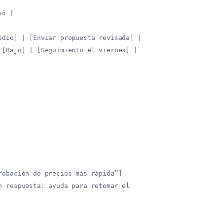
so |
edio] | [Enviar propuesta revisada] |
 [Bajo] | [Seguimiento el viernes] |
robación de precios más rápida”]
n respuesta: ayuda para retomar el