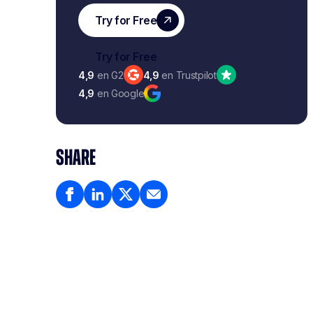
4,9
en G2
4,9
en Trustpilot
4,9
en Google
SHARE