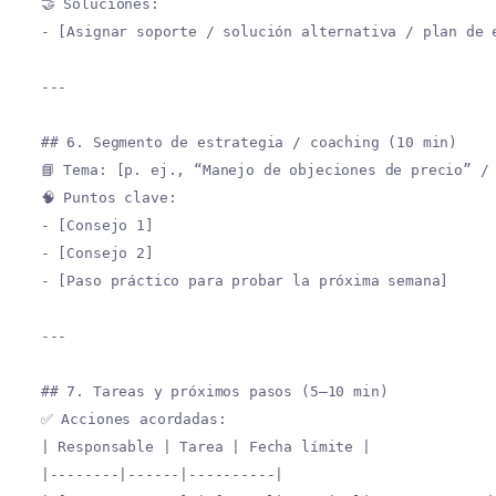
🤝 Soluciones:
- [Asignar soporte / solución alternativa / plan de 
---
## 6. Segmento de estrategia / coaching (10 min)
📘 Tema: [p. ej., “Manejo de objeciones de precio” /
🧠 Puntos clave:
- [Consejo 1]
- [Consejo 2]
- [Paso práctico para probar la próxima semana]
---
## 7. Tareas y próximos pasos (5–10 min)
✅ Acciones acordadas:
| Responsable | Tarea | Fecha límite |
|--------|------|----------|