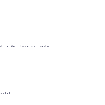
htige Abschlüsse vor Freitag
srate]