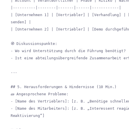
| Account | Verantwortlicher | Phase | Risiko | Näch
|----------|--------|-------|------|------------|
| [Unternehmen 1] | [Vertriebler] | [Verhandlung] | 
senden] |
| [Unternehmen 2] | [Vertriebler] | [Demo durchgefüh
🧭 Diskussionspunkte:
- Wo wird Unterstützung durch die Führung benötigt?
- Ist eine abteilungsübergreifende Zusammenarbeit er
---
## 5. Herausforderungen & Hindernisse (10 Min.)
🧱 Angesprochene Probleme:
- [Name des Vertrieblers]: [z. B. „Benötige schnelle
- [Name des Mitarbeiters]: [z. B. „Interessent reagi
Reaktivierung“]