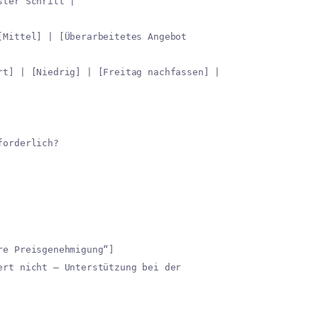
ster Schritt |
[Mittel] | [Überarbeitetes Angebot
rt] | [Niedrig] | [Freitag nachfassen] |
forderlich?
re Preisgenehmigung“]
ert nicht – Unterstützung bei der