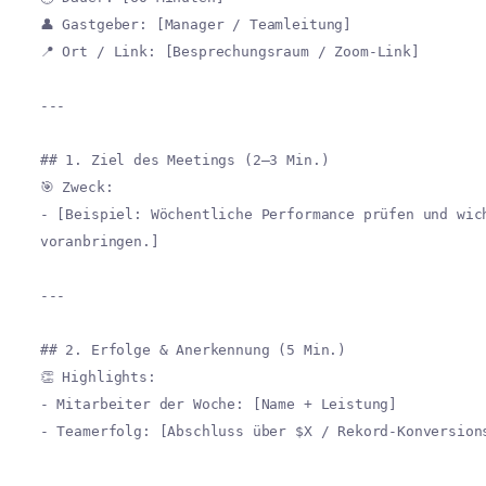
👤 Gastgeber: [Manager / Teamleitung]
📍 Ort / Link: [Besprechungsraum / Zoom-Link]
---
## 1. Ziel des Meetings (2–3 Min.)
🎯 Zweck:
- [Beispiel: Wöchentliche Performance prüfen und wic
voranbringen.]
---
## 2. Erfolge & Anerkennung (5 Min.)
👏 Highlights:
- Mitarbeiter der Woche: [Name + Leistung]
- Teamerfolg: [Abschluss über $X / Rekord-Konversion
---