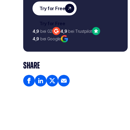
4,9
bei G2
4,9
bei Trustpilot
4,9
bei Google
SHARE