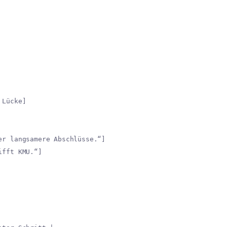
 Lücke]
er langsamere Abschlüsse.“]
ifft KMU.“]