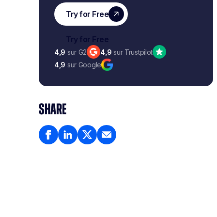
4,9
sur G2
4,9
sur Trustpilot
4,9
sur Google
SHARE