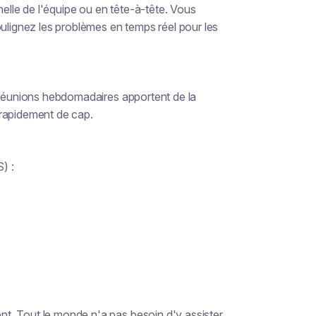
helle de l'équipe ou en tête-à-tête. Vous
oulignez les problèmes en temps réel pour les
s réunions hebdomadaires apportent de la
r rapidement de cap.
) :
ent. Tout le monde n'a pas besoin d'y assister