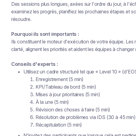
Des sessions plus longues, axées sur l'ordre du jour, à l'éc
examinez les progrès, planifiez les prochaines étapes et s
résoudre.
Pourquoi ils sont importants :
Ils constituent le moteur d'exécution de votre équipe. Le
clarté, alignent les priorités et aident les équipes à change
Conseils d'experts :
Utilisez un cadre structuré tel que « Level 10 » (d'EOS
Enregistrement (5 min)
KPI/Tableau de bord (5 min)
Mises à jour prioritaires (5 min)
À la une (5 min)
Révision des choses à faire (5 min)
Résolution de problèmes via IDS (30 à 45 min)
Récapitulation (5 min)
N'invitez des participants que lorsque cela est pertin