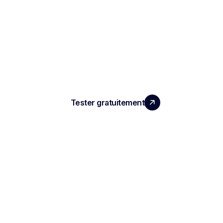
LA PERFORMANCE QUE
VOS ÉQUIPES MERITENT
Tester gratuitement
PRODUIT
Compte rendu d'entretien IA
ATS automatisé
Intelligence conversationnelle
Enregistrement de réunion IA
Compte Rendu de réunion IA
Plateforme de Replay de Réunion
Agent IA de réunion