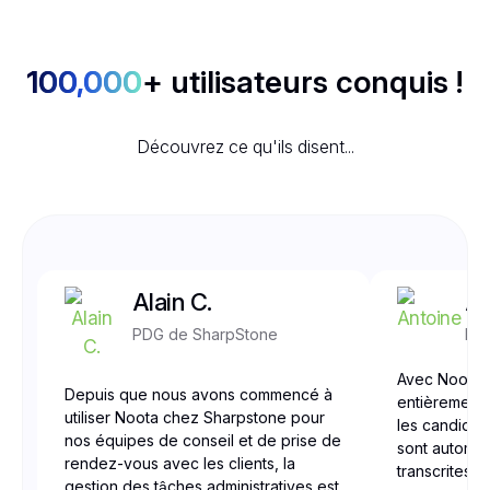
100,000
+ utilisateurs conquis !
Découvrez ce qu'ils disent...
Alain C.
An
PDG de SharpStone
Mer
Avec Noota,
Depuis que nous avons commencé à
entièrement 
utiliser Noota chez Sharpstone pour
les candidats
nos équipes de conseil et de prise de
sont automat
rendez-vous avec les clients, la
transcrites 
gestion des tâches administratives est