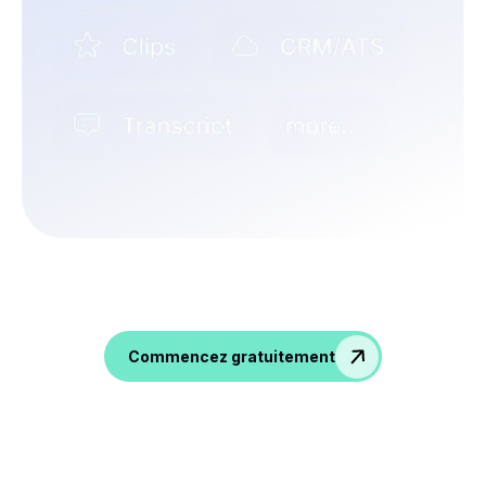
Mémorisez vos conversations, générez des
données de qualité et boostez votre équipe
RH !
Commencez gratuitement