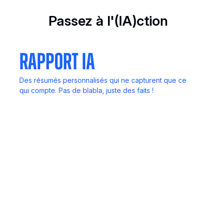
Passez à l'(IA)ction
Rapport IA
Des résumés personnalisés qui ne capturent que ce
qui compte. Pas de blabla, juste des faits !
Appels
Ne perdez jamais de détails importants. Enregistrez,
révisez et revisitez à tout moment.
Appli mobile