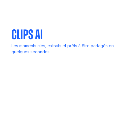
Invitez Noota à n'importe quelle réunion. Il écoute,
transcrit et fournit des rapports.
clips AI
Les moments clés, extraits et prêts à être partagés en
quelques secondes.
Emails de suivi
Effectuez un suivi en un clin d'œil, Noota rédige des e-
mails intelligents en fonction de vos appels.
Scorecard