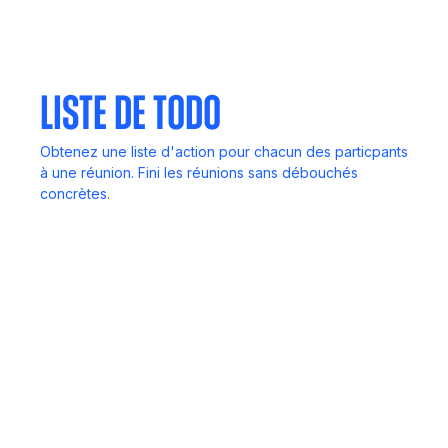
Vos réunions, vos notes et vos idées, toujours dans
votre poche.
Liste de Todo
Obtenez une liste d'action pour chacun des particpants
à une réunion. Fini les réunions sans débouchés
concrètes.
Face à face
Pas d'ordinateur ? Pas de problème. Enregistrez des
discussions en direct où que vous soyez.
Agent de réunion