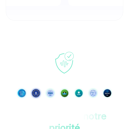
Vos données,
notre
priorité