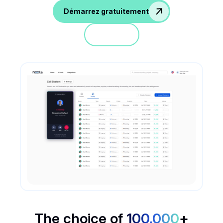
Démarrez gratuitement
Démo
The choice of
100,000
+