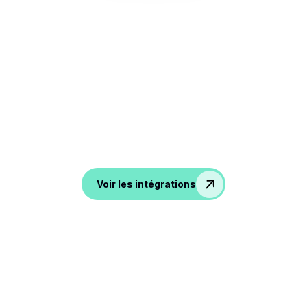
Connectez-vous à tous vos
outils
De l'ATS au CRM en passant par les outils de
productivité et de communication, Noota exporte vos
conversations dans toutes vos applications préférées.
Voir les intégrations