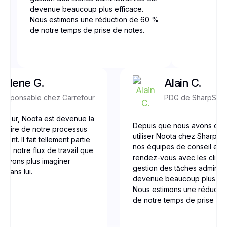
devenue beaucoup plus efficace.
Nous estimons une réduction de 60 %
de notre temps de prise de notes.
Yolene G.
Alain C.
Responsable chez Carrefour
PDG de SharpSto
efour, Noota est devenue la
Depuis que nous avons co
gulaire de notre processus
utiliser Noota chez Sharpst
ent. Il fait tellement partie
nos équipes de conseil et d
 de notre flux de travail que
rendez-vous avec les clients
ouvons plus imaginer
gestion des tâches administr
r sans lui.
devenue beaucoup plus eff
Nous estimons une réducti
de notre temps de prise de 