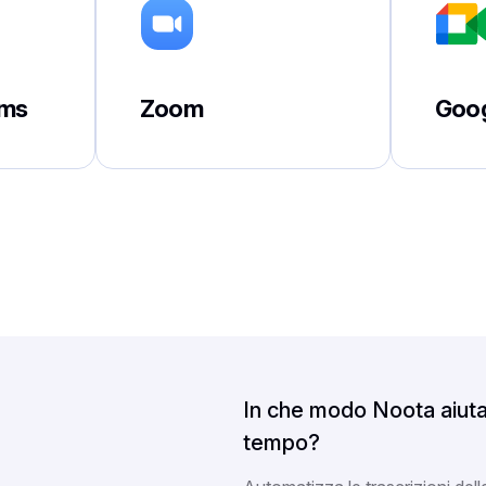
ams
Zoom
Goog
In che modo Noota aiuta 
tempo?