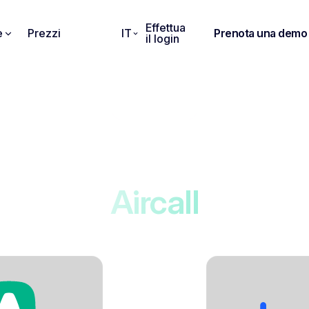
Effettua
e
Prezzi
IT
Prenota una demo
il login
Integrations
Noota si connette a
Aircall