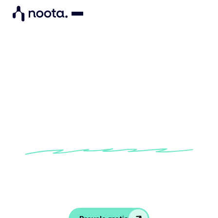
Modello di verbale
dell'assemblea generale
annuale
Prova il nostro modello di riunione generale
integrato per assicurarti di registrare tutto ciò
che è stato deciso e discusso