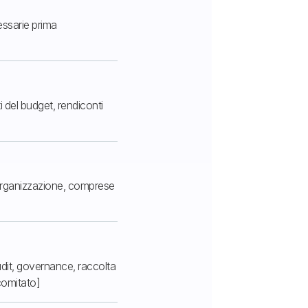
essarie prima
i del budget, rendiconti
l'organizzazione, comprese
udit, governance, raccolta
comitato]