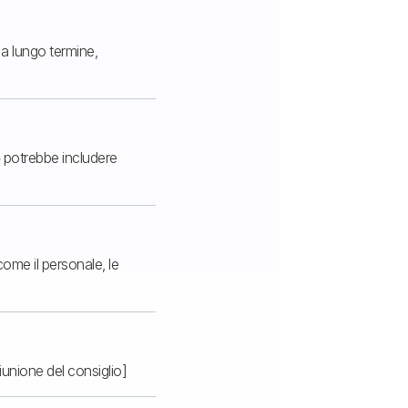
e a lungo termine,
ò potrebbe includere
come il personale, le
iunione del consiglio]