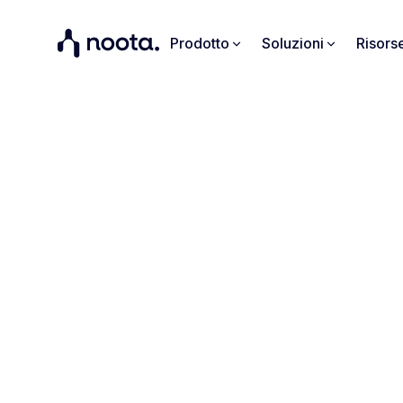
Prodotto
Soluzioni
Risors
Mode
Prova
amministrazi