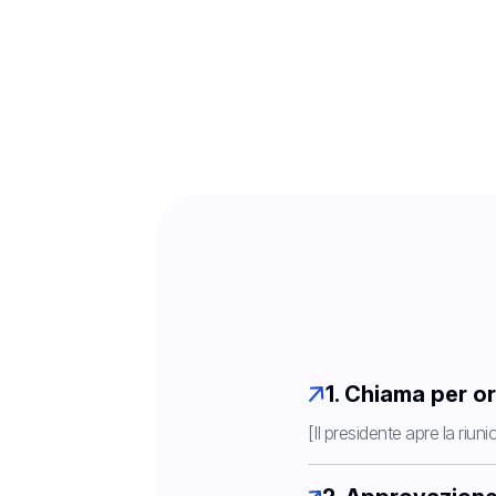
governance, 
1. Chiama per o
[Il presidente apre la riu