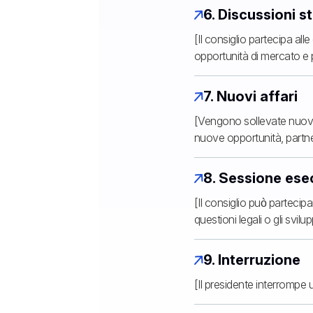
6. Discussioni s
[Il consiglio partecipa alle
opportunità di mercato e po
7. Nuovi affari
[Vengono sollevate nuove 
nuove opportunità, partne
8. Sessione ese
[Il consiglio può partecip
questioni legali o gli svilu
9. Interruzione
[Il presidente interrompe 