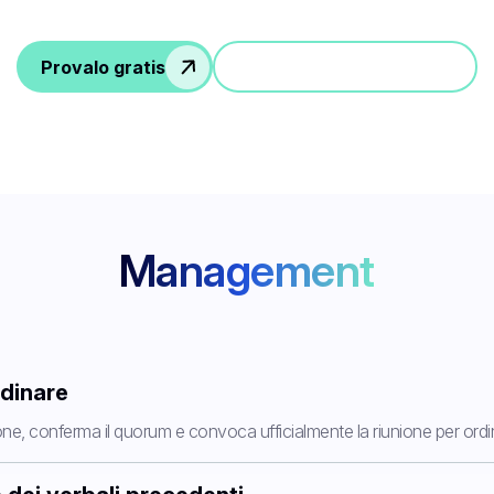
i rapporti finanziari e le discussioni strategiche si
Provalo gratis
Partecipa a una demo
Management
rdinare
nione, conferma il quorum e convoca ufficialmente la riunione per ordi