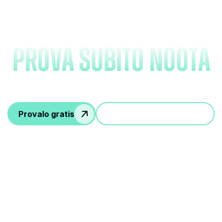
appunti e
prova subito Noota
Provalo gratis
Partecipa a una demo