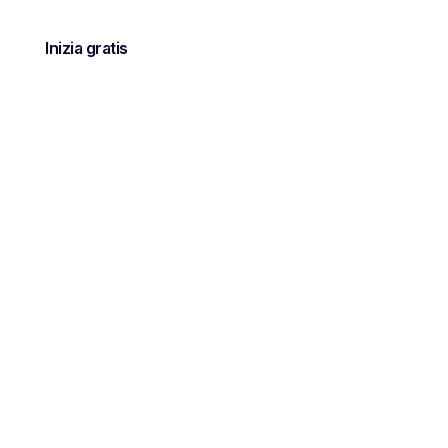
Inizia gratis
nioni
lio di
nti chiave di