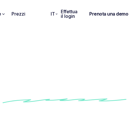
Effettua
e
Prezzi
IT
Prenota una demo
il login
llo di agenda per riu
del consiglio
 il nostro modello di agenda per riunioni del consig
one integrato per assicurarti che tutti gli argome