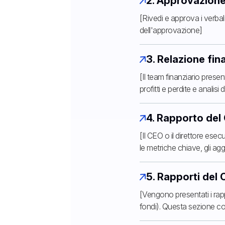
2. Approvazione
[Rivedi e approva i verbal
dell'approvazione]
3. Relazione fin
[Il team finanziario presen
profitti e perdite e analisi
4. Rapporto del
[Il CEO o il direttore es
le metriche chiave, gli agg
5. Rapporti del
[Vengono presentati i rapp
fondi). Questa sezione c