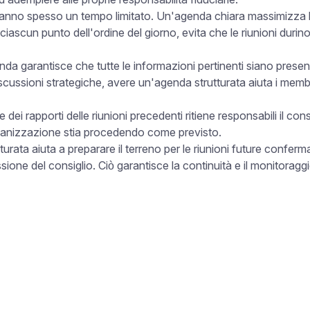
hanno spesso un tempo limitato. Un'agenda chiara massimizza l'
ascun punto dell'ordine del giorno, evita che le riunioni duri
da garantisce che tutte le informazioni pertinenti siano present
discussioni strategiche, avere un'agenda strutturata aiuta i memb
 dei rapporti delle riunioni precedenti ritiene responsabili il cons
organizzazione stia procedendo come previsto.
rata aiuta a preparare il terreno per le riunioni future confer
ione del consiglio. Ciò garantisce la continuità e il monitoraggi
Dimentica di prender