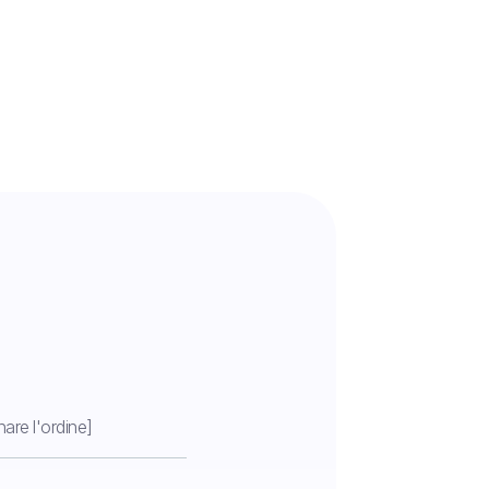
ano trattati.
nare l'ordine]