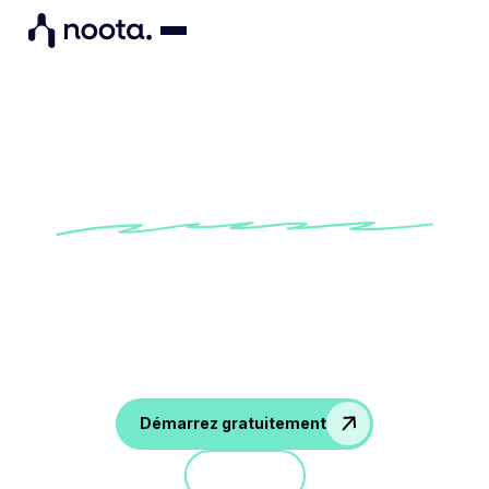
Ordre du jour de CODIR
Essayez notre modèle d'ordre du jour de
réunion de CODIR pour vous assurer que tous
les sujets clés de gouvernance, les rapports
financiers et les discussions stratégiques sont
couverts.
Démarrez gratuitement
Démo