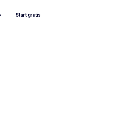
o
Start gratis
aderingen
lging