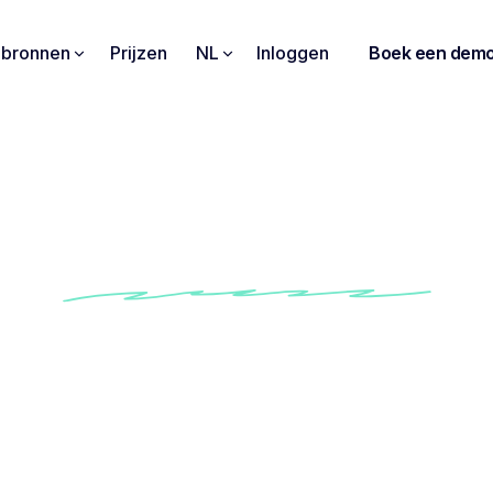
pbronnen
Prijzen
NL
Inloggen
Boek een dem
Zet praten om in actie
ecteert automatisch de volgende stappen van uw verg
st taken toe op basis van discussies
dt uw projecten in beweging zonder chaos na de opvo