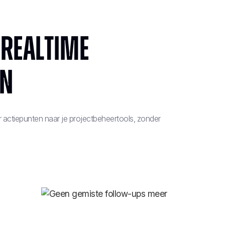
 realtime
en
actiepunten naar je projectbeheertools, zonder