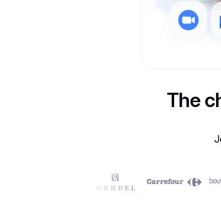
The c
J