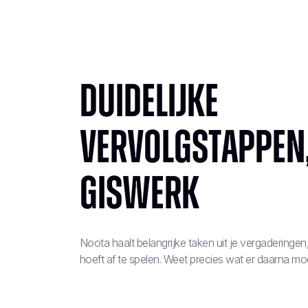
Duidelijke
vervolgstappen,
giswerk
Noota haalt belangrijke taken uit je vergaderingen
hoeft af te spelen. Weet precies wat er daarna mo