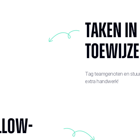
Taken in
toewijz
Tag teamgenoten en stuur 
extra handwerk!
llow-