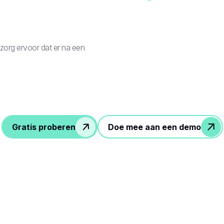
zorg ervoor dat er na een
Gratis proberen
Doe mee aan een demo
eenvoudige stappen om