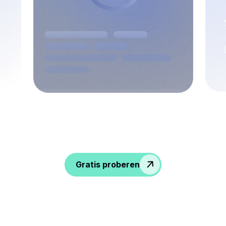
Geef gesprekken meer pit, verkrijg
inzichten en geef je HR-team meer
mogelijkheden!
Gratis proberen