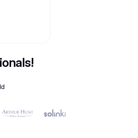
ionals!
ld