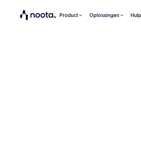
Product
Oplossingen
Hul
Det
Wij
Hou