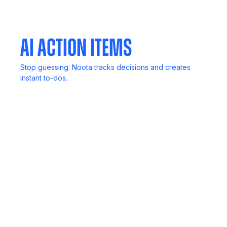
pocket.
AI Action Items
Stop guessing. Noota tracks decisions and creates
instant to-dos.
In-Person Record
No computer? No problem. Capture live discussions
anywhere.
Meeting Agent
Invite Noota to any meeting. It listens, transcribes, and