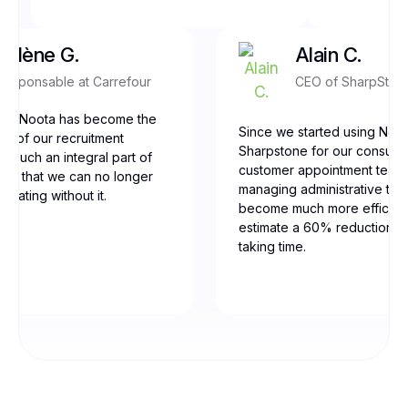
Yolène G.
Alain C.
Responsable at Carrefour
CEO of SharpSton
our, Noota has become the
Since we started using Noot
ne of our recruitment
Sharpstone for our consulti
t’s such an integral part of
customer appointment team
low that we can no longer
managing administrative tas
erating without it.
become much more efficien
estimate a 60% reduction in
taking time.