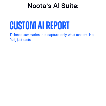
Noota’s AI Suite:
Custom AI Report
Tailored summaries that capture only what matters. No
fluff, just facts!
Call Recording
Never lose key details. Record, review, and revisit
anytime.
Mobile App
Your meetings, notes, and insights, always in your