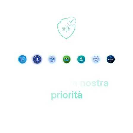
I tuoi dati,
la nostra
priorità
Protetto nei datacenter dell'UE con doppia
crittografia. Accessibile solo a
te!
Accesible only to you!