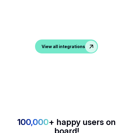
strumenti
Da ATS, CRM agli strumenti di produttività e
comunicazione, noota trasforma tutte le tue
conversazioni in dati nelle tue app preferite.
View all integrations
100,000
+ happy users on
board!