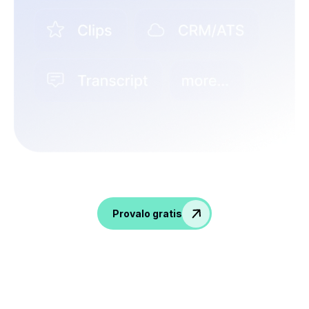
Ravviva le conversazioni, raccogli informazioni
e potenzia il tuo team delle risorse umane!
Provalo gratis