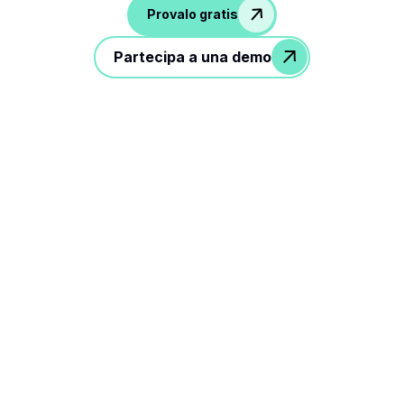
Provalo gratis
Partecipa a una demo
3 passaggi per ottimizzare il
flusso di lavoro delle
assunzioni