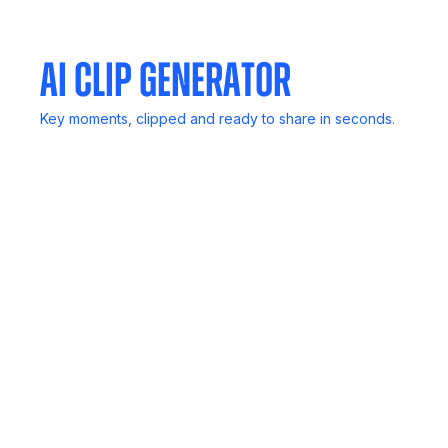
delivers reports.
AI Clip Generator
Key moments, clipped and ready to share in seconds.
Mail Generator
Follow up in a flash, Noota drafts smart emails based on
your calls.
SCORECARD
Rank candidates, deals, or insights with structured
scoring, no bias, just data.