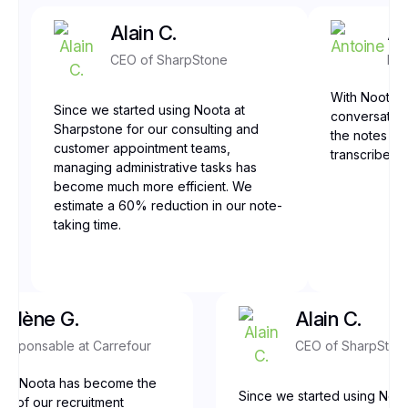
Alain C.
An
CEO of SharpStone
Fro
With Noota, 
Since we started using Noota at
conversation
Sharpstone for our consulting and
the notes are
customer appointment teams,
transcribed,
managing administrative tasks has
become much more efficient. We
estimate a 60% reduction in our note-
taking time.
Yolène G.
Alain C.
Responsable at Carrefour
CEO of SharpSton
our, Noota has become the
Since we started using Noot
ne of our recruitment