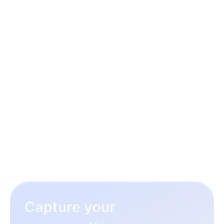
3 eenvoudige stappen om je
wervingsworkflow te
verbeteren