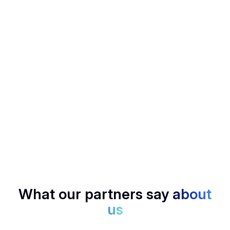
Mail Generator
Follow up in a flash, Noota drafts smart emails based on
your calls.
SCORECARD
Rank candidates, deals, or insights with structured
scoring, no bias, just data.
What our partners say
about
us