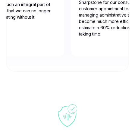
Sharpstone for our consulti
t’s such an integral part of
customer appointment team
low that we can no longer
managing administrative tas
erating without it.
become much more efficien
estimate a 60% reduction in
taking time.