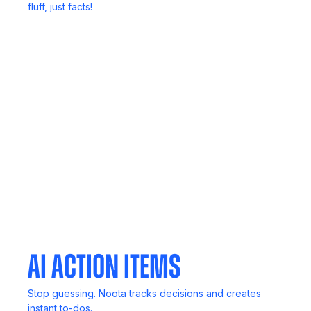
fluff, just facts!
Call Recording
Never lose key details. Record, review, and revisit
anytime.
Mobile App
Your meetings, notes, and insights, always in your
pocket.
AI Action Items
Stop guessing. Noota tracks decisions and creates
instant to-dos.