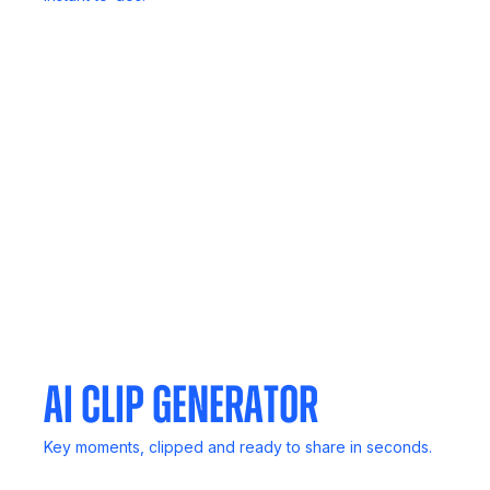
In-Person Record
No computer? No problem. Capture live discussions
anywhere.
Meeting Agent
Invite Noota to any meeting. It listens, transcribes, and
delivers reports.
AI Clip Generator
Key moments, clipped and ready to share in seconds.