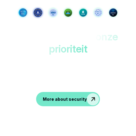
Jouw gegevens,
onze
prioriteit
Beveiligd in datacenters in de EU met dubbele
versleuteling. Alleen toegankelijk voor
jou!
Accesible only to you!
More about security