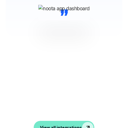
“
NOOTA Maak verbinding met al
je tools
Van ATS, CRM tot productiviteits- en
communicatietools, noota zet al je gesprekken om in
data in je favoriete apps.
View all integrations