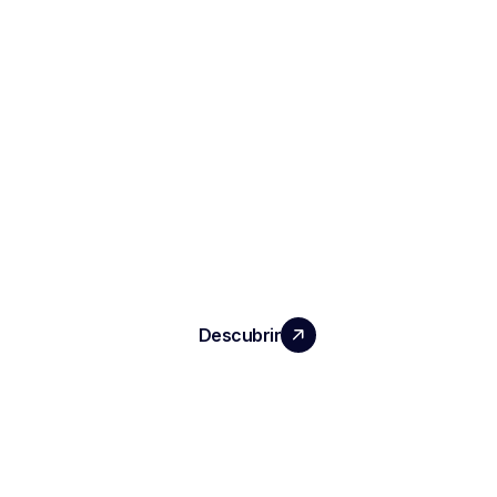
HAGA CRECER SU EQUIPO CON UN
IMPACTO REAL
Descubrir
PRODUCTOS
Notas e informes de entrevistas
ATS automatizado
Inteligencia conversacional
Transcripción y grabación de reuniones