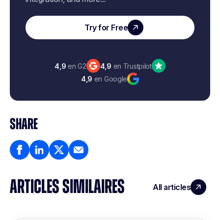
Try for Free
4,9
en G2
4,9
en Trustpilot
4,9
en Google
SHARE
ARTICLES SIMILAIRES
All articles