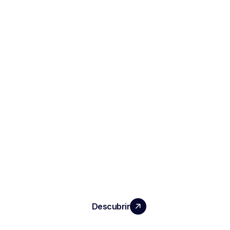
HAGA CRECER SU EQUIPO CON UN
IMPACTO REAL
Descubrir
PRODUCTOS