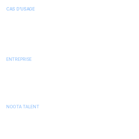
CAS D'USAGE
Grande entreprise
Finances
Projet UX
Equipe commerciale
Gestion de projet
ENTREPRISE
Partenariat
Tarifs
Sécurité
Blogue
Modèles de rapports
Témoignages
Contactez nous
Carrières
NOOTA TALENT
Recrutez avec Agent 24/7