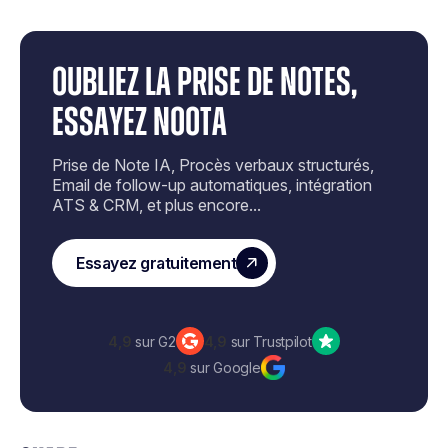
d'objections
6,4 heures économisées par semaine
Réduit le temps de montée en
par commercial en moyenne
compétence des nouveaux
Capture engagements, objections et
OUBLIEZ LA PRISE DE NOTES,
commerciaux
next steps au moment exact où ils sont
prononcés
ESSAYEZ NOOTA
Utilisé par plus de 3 000 entreprises dont
Deloitte, EY et Microsoft
Prise de Note IA, Procès verbaux structurés,
Email de follow-up automatiques, intégration
— sans carte de
Essayer Noota gratuitement
ATS & CRM, et plus encore...
crédit.
Essayez gratuitement
4,9
sur G2
4,9
sur Trustpilot
4,9
sur Google