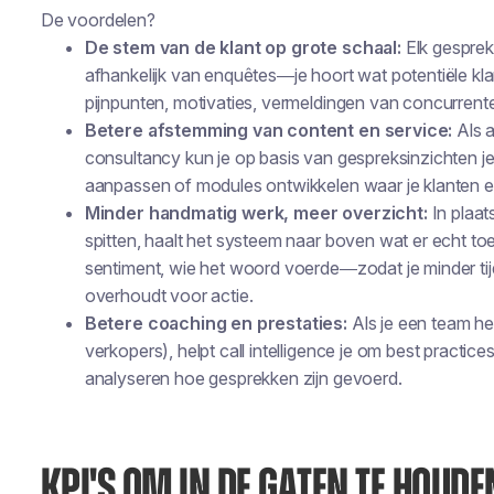
De voordelen?
De stem van de klant op grote schaal:
Elk gesprek
afhankelijk van enquêtes—je
hoort
wat potentiële kla
pijnpunten, motivaties, vermeldingen van concurrent
Betere afstemming van content en service:
Als a
consultancy kun je op basis van gespreksinzichten je 
aanpassen of modules ontwikkelen waar je klanten 
Minder handmatig werk, meer overzicht:
In plaa
spitten, haalt het systeem naar boven wat er echt t
sentiment, wie het woord voerde—zodat je minder tijd
overhoudt voor actie.
Betere coaching en prestaties:
Als je een team h
verkopers), helpt call intelligence je om best practice
analyseren hoe gesprekken zijn gevoerd.
KPI'S OM IN DE GATEN TE HOUDE