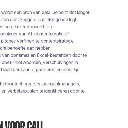
 wordt een bron van data. Je bent niet langer
nten echt zeggen. Call intelligence legt
en en gemiste kansen bloot.
anbieder van AI-contentcreatie of
pitches verfijnen, je contentstrategie
echt behoefte aan hebben.
ts van opnames en Excel-bestanden door te
oe doet—trefwoorden, verschuivingen in
 kwijt bent aan organiseren en meer tijd
ebt (content creators, accountmanagers,
s en verbeterpunten te identificeren door te
N VOOR CALL