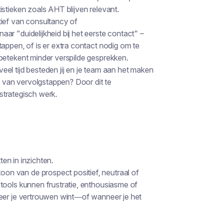
stieken zoals AHT blijven relevant.
tief van consultancy of
r "duidelijkheid bij het eerste contact" –
appen, of is er extra contact nodig om te
betekent minder verspilde gesprekken.
veel tijd besteden jij en je team aan het maken
n van vervolgstappen? Door dit te
 strategisch werk.
ten in inzichten.
toon van de prospect positief, neutraal of
tools kunnen frustratie, enthousiasme of
neer je vertrouwen wint—of wanneer je het