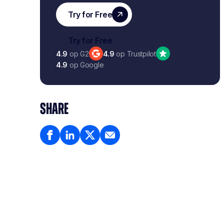
4.9
op G2
4.9
op Trustpilot
4.9
op Google
SHARE