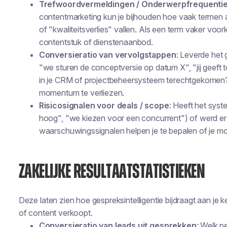
Trefwoordvermeldingen / Onderwerpfrequenti
contentmarketing kun je bijhouden hoe vaak termen 
of "kwaliteitsverlies" vallen. Als een term vaker voo
contentstuk of dienstenaanbod.
Conversieratio van vervolgstappen
: Leverde het 
"we sturen de conceptversie op datum X", "jij geeft 
in je CRM of projectbeheersysteem terechtgekomen? Al
momentum te verliezen.
Risicosignalen voor deals / scope
: Heeft het syst
hoog", "we kiezen voor een concurrent") of werd 
waarschuwingssignalen helpen je te bepalen of je mo
ZAKELIJKE RESULTAATSTATISTIEKEN
Deze laten zien hoe gespreksintelligentie bijdraagt aan je 
of content verkoopt.
Conversieratio van leads uit gesprekken
: Welk p