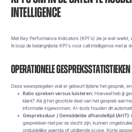
INTELLIGENCE
Met Key Performance Indicators (KPI's) zie je wat werkt, w
Ik loop de belangrijkste KPI's voor call intelligence met je d
OPERATIONELE GESPREKSSTATISTIEKEN
Deze weerspiegelen wat er gebeurt
tijdens het gesprek
, e
Ratio spreken versus luisteren
: Hoeveel heb
jij
ges
klant? Als jij het grootste deel van het gesprek aan 
informatie ingewonnen. AI-tools houden dit automatis
Gespreksduur / Gemiddelde afhandeltijd (AHT)
:
gesprekken niet per se slecht zijn, kunnen ongebruik
onduidelijke agenda of uitdijende scope. Korte gespr