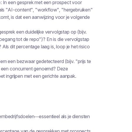
e
: In een gesprek met een prospect voor
als "AI-content", "workflow", "hergebruiken"
rkomt, is dat een aanwijzing voor je volgende
gesprek een duidelijke vervolgstap op (bijv.
toegang tot de repo")? En is die vervolgstap
s dit percentage laag is, loop je het risico
eem een bezwaar gedetecteerd (bijv. "prijs te
er een concurrent genoemd? Deze
et ingrijpen met een gerichte aanpak.
kernbedrijfsdoelen—essentieel als je diensten
ercentage van de gesprekken met prospects