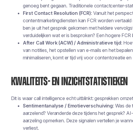
genoeg bent gegaan. Traditionele contactcenter-stati
First Contact Resolution (FCR)
: Vanuit het perspec
contentmarketingdiensten kan FCR worden vertaald naa
ben je uit het gesprek gekomen met heldere vervolgst
verduidelijken wat er is besproken? Een hogere FCR 
After Call Work (ACW) / Administratieve tijd
: Hoe
van notities, het opstellen van e-mails en het bepale
minimaliseren, komt er tijd vrij voor contentcreatie en
KWALITEITS- EN INZICHTSTATISTIEKEN
Dit is waar call intelligence echt uitblinkt: gesprekken omzet
Sentimentanalyse / Emotieverschuiving
: Was de 
aarzelend? Veranderde deze tijdens het gesprek? AI-
aarzeling opmerken. Deze signalen vertellen je wan
verliest.