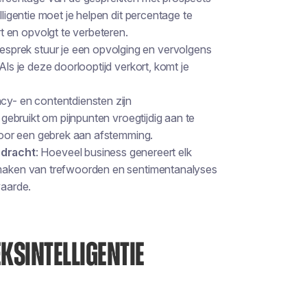
lligentie moet je helpen dit percentage te
 en opvolgt te verbeteren.
esprek stuur je een opvolging en vervolgens
Als je deze doorlooptijd verkort, komt je
cy- en contentdiensten zijn
n gebruikt om pijnpunten vroegtijdig aan te
 door een gebrek aan afstemming.
pdracht
: Hoeveel business genereert elk
e maken van trefwoorden en sentimentanalyses
waarde.
KSINTELLIGENTIE