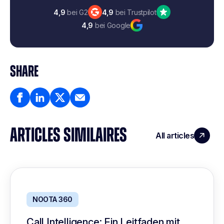
4,9
bei G2
4,9
bei Trustpilot
4,9
bei Google
SHARE
ARTICLES SIMILAIRES
All articles
NOOTA 360
Call Intelligence: Ein Leitfaden mit