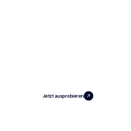
SKALIEREN SIE IHR TEAM MIT
MESSBAREM MEHRWERT
Jetzt ausprobieren
PRODUKT
Notizen und Berichte zu Vorstellungsgesprächen
Automatisiertes ATS
Konversationsintelligenz