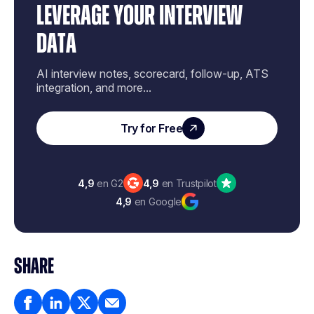
LEVERAGE YOUR INTERVIEW
DATA
AI interview notes, scorecard, follow-up, ATS
integration, and more...
Try for Free
4,9
en G2
4,9
en Trustpilot
4,9
en Google
SHARE