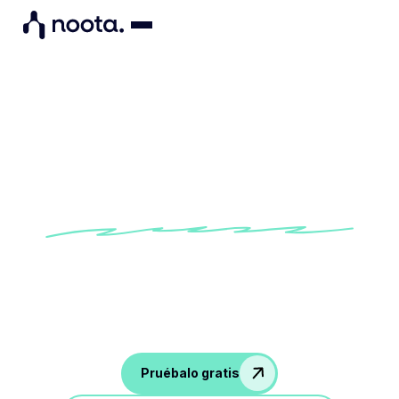
Plantilla de actas de
reuniones individuales
Prueba nuestra plantilla personalizada integrada
para hacer un seguimiento de los comentarios
y las decisiones tomadas durante las
conversaciones con tu equipo
Pruébalo gratis