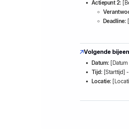
Actiepunt 2:
[Be
Verantwoo
Deadline:
[
Volgende bijee
Datum:
[Datum 
Tijd:
[Starttijd] -
Locatie:
[Locati