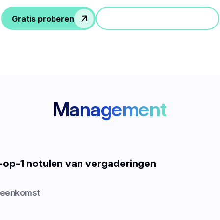
Gratis proberen
Doe mee aan een demo
Management
-op-1 notulen van vergaderingen
ijeenkomst
]