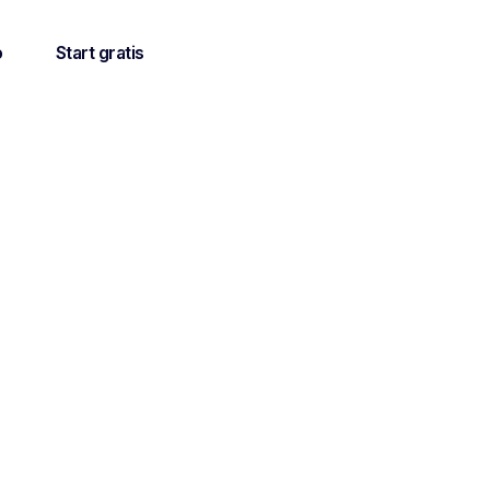
o
Start gratis
en van
lissingen die
 volgen