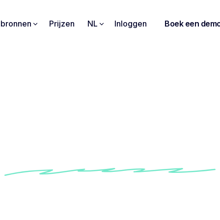
pbronnen
Prijzen
NL
Inloggen
Boek een dem
oon voor 1-op-1 notul
vergaderingen
ingebouwde 1-op-1-sjabloon om feedback en bes
s je gesprekken met je team zijn genomen, op te