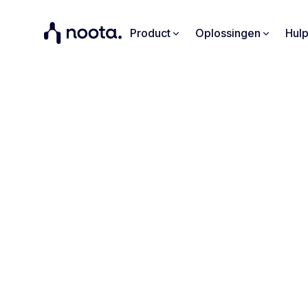
Product
Oplossingen
Hul
Sjabl
Probeer ons 
tijden