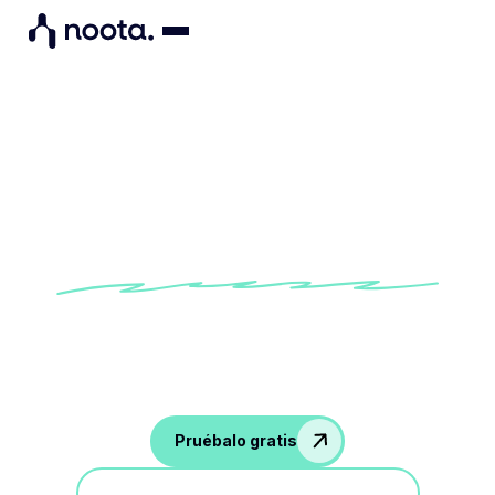
Plantilla para agenda de
reuniones de equipo
Prueba nuestra plantilla integrada para agenda
de reuniones de equipo para aprovechar al
máximo las conversaciones con tu equipo
Pruébalo gratis
Participa en una demostración