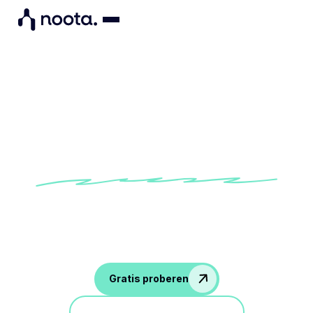
Agenda-sjabloon voor
teamvergadering
Probeer onze ingebouwde agendasjabloon voor
teamvergaderingen om het meeste uit uw
gesprekken met uw team te halen
Gratis proberen
Doe mee aan een demo