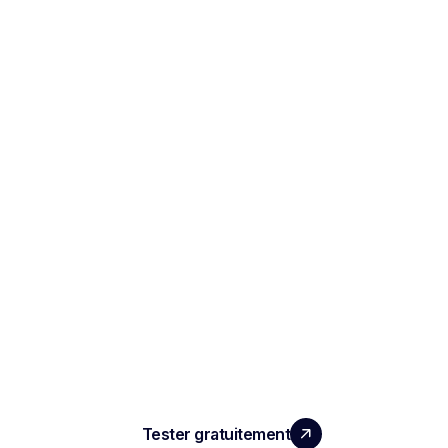
LA PERFORMANCE QUE
VOS ÉQUIPES MERITENT
Tester gratuitement