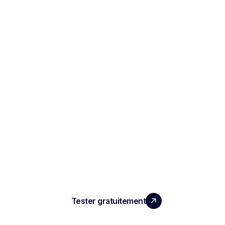
LA PERFORMANCE QUE
VOS ÉQUIPES MERITENT
Tester gratuitement
PRODUIT