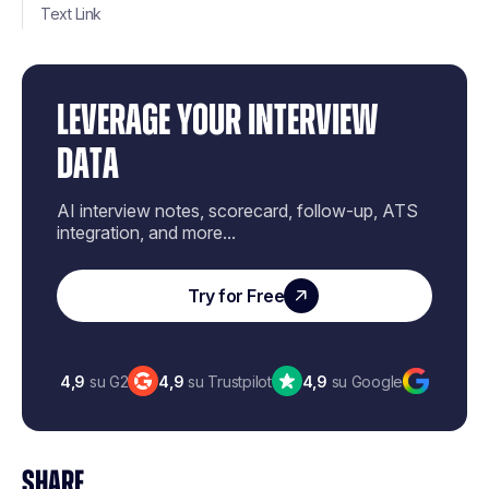
Text Link
LEVERAGE YOUR INTERVIEW
DATA
AI interview notes, scorecard, follow-up, ATS
integration, and more...
Try for Free
4,9
su G2
4,9
su Trustpilot
4,9
su Google
SHARE